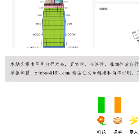
1
1
鲜花
握手
雷人