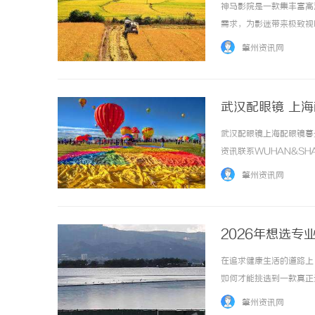
神马影院是一款集丰富高
需求，为影迷带来极致视听享
肇州资讯网
武汉配眼镜 上
武汉配眼镜上海配眼镜暮
资讯联系WUHAN&SHA
品牌，现于武汉与上海设
肇州资讯网
惠，兼顾高专业度与高性价比..
2026年想选
在追求健康生活的道路上
如何才能挑选到一款真正
益生菌的关键要点。一、
肇州资讯网
胃粉含有六大专研营养组分，