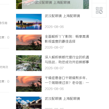
武汉配眼镜 上海配眼镜
武汉配眼镜 上海配眼镜
特作用
2026-08-06
全面解析丫丫影院：畅享高清
回复：0
影视盛宴的最佳选择
2026-08-07
深入解析槟榔代理行业的机遇
与挑战，助您成功开启槟榔事
业
时尚及
2026-08-07
干燥症患者口干眼燥熬多年，
回复：0
一个周期缓过来？老中医：一
张辨证方对症，身体找回津液
2026-08-06
武汉配眼镜 上海配眼镜