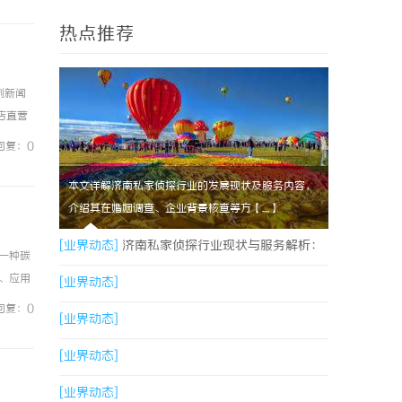
热点推荐
例新闻
镜店直营
0%优
回复：0
本文详解济南私家侦探行业的发展现状及服务内容，
介绍其在婚姻调查、企业背景核查等方【....】
[业界动态]
济南私家侦探行业现状与服务解析：
一种碳
、应用
专业调查助您安心
[业界动态]
的颗粒材
回复：0
[业界动态]
[业界动态]
[业界动态]