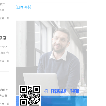
款产
[业界动态]
妙融
消费场
回复：0
深度
个性化
创办的专
结合资
回复：0
镜/上
镜店直营
0%优
回复：0