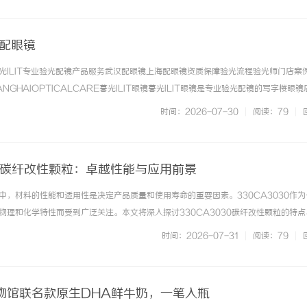
海配眼镜
光ILIT专业验光配镜产品服务武汉配眼镜上海配眼镜资质保障验光流程验光师门店案
NGHAIOPTICALCARE暮光ILIT眼镜暮光ILIT眼镜是专业验光配镜的写字楼眼
有4家门店。以完整验光、正品镜片、透明价格和直营售后为基础，全场镜片40%-6
时间：2026-07-30
|
阅读：79
|
. ...……
0%碳纤改性颗粒：卓越性能与应用前景
中，材料的性能和适用性是决定产品质量和使用寿命的重要因素。330CA3030作为
物理和化学特性而受到广泛关注。本文将深入探讨330CA3030碳纤改性颗粒的特点
是330CA3030碳纤改性颗粒？330CA3030是一种由碳纤维和聚合物复合而成
时间：2026-07-31
|
阅读：79
|
的... ...……
物馆联名款原生DHA鲜牛奶，一笔入瓶