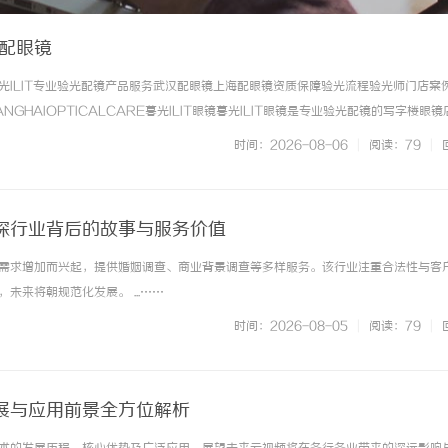
海配眼镜
光ILIT专业验光配镜产品服务武汉配眼镜上海配眼镜资质保障验光流程验光师门店案
NGHAIOPTICALCARE暮光ILIT眼镜暮光ILIT眼镜是专业验光配镜的写字楼眼
有4家门店。以完整验光、正品镜片、透明价格和直营售后为基础，全场镜片40%-6
时间：2026-08-06
|
阅读：79
|
. ...……
探行业背后的故事与服务价值
需求增加而兴起，提供婚姻调查、商业背景调查等多样服务。该行业注重合法性与客
未来将朝规范化发展。 ...……
时间：2026-08-05
|
阅读：79
|
展与应用前景全方位解析