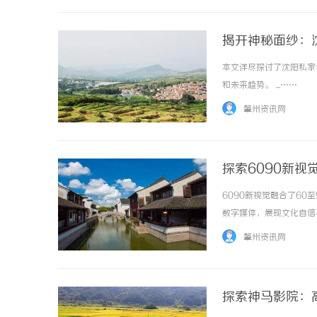
揭开神秘面纱：
本文详尽探讨了沈阳私家
和未来趋势。 ...……
肇州资讯网
探索6090新
6090新视觉融合了6
数字媒体，展现文化自信与
肇州资讯网
探索神马影院：