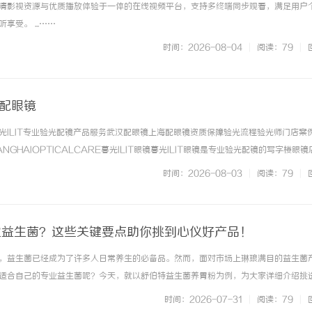
清影视资源与优质播放体验于一体的在线视频平台，支持多终端同步观看，满足用户
受。 ...……
时间：2026-08-04
|
阅读：79
|
海配眼镜
光ILIT专业验光配镜产品服务武汉配眼镜上海配眼镜资质保障验光流程验光师门店案
NGHAIOPTICALCARE暮光ILIT眼镜暮光ILIT眼镜是专业验光配镜的写字楼眼
有4家门店。以完整验光、正品镜片、透明价格和直营售后为基础，全场镜片40%-6
时间：2026-08-03
|
阅读：79
|
. ...……
专业益生菌？这些关键要点助你挑到心仪好产品！
，益生菌已经成为了许多人日常养生的必备品。然而，面对市场上琳琅满目的益生菌
适合自己的专业益生菌呢？今天，就以舒伯特益生菌养胃粉为例，为大家详细介绍挑
看产品的营养组分专业的益生菌产品应该具备丰富且有针对性的营养组分。舒伯特益
时间：2026-07-31
|
阅读：79
|
全面呵护肠道屏障体系。其中，... ...……