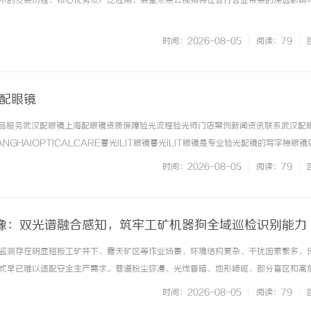
术的发展历程、核心优势及广泛应用，展望未来云视频将在各行各业带来的深远影响
时间：2026-08-05
|
阅读：79
|
海配眼镜
镜产品服务武汉配眼镜上海配眼镜资质保障验光流程验光师门店案例新闻资讯联系武汉配
NGHAIOPTICALCARE暮光ILIT眼镜暮光ILIT眼镜是专业验光配镜的写字楼眼
有4家门店。以完整验光、正品镜片、透明价格和直营售后为基础，全场镜片40%-6
时间：2026-08-05
|
阅读：79
|
. ...……
像：双光谱融合感知，筑牢工矿机器狗全域巡检识别能力
监测存在明显短板工矿井下、露天矿区等作业场景，环境结构复杂、干扰因素繁多，
式早已难以适配安全生产需求。巷道粉尘弥漫、光线昏暗、地形崎岖，部分盲区和高
规可见光摄像设备极易受光照、雾气遮挡影响，出现目标识别模糊、隐患漏判、画面
时间：2026-08-05
|
阅读：79
|
存在识别局限，仅能捕捉温度异... ...……