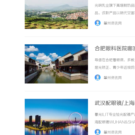
光明乳业旗下高端鲜奶品
品。该款产品以明代女画
合，旨在为青少年学子提
肇州资讯网
景、以创新产品回应品质生活
合肥眼科医院哪
测评，摘镜、儿
导语在合肥看眼病，多数
屈光矫正、青少年近视防
科标杆，综合实力仅次于
肇州资讯网
质、专家、设备、真实口碑全
武汉配眼镜/上
暮光ILIT专业验光配
海配眼镜WUHAN&SHA
品牌，现于武汉与上海设
肇州资讯网