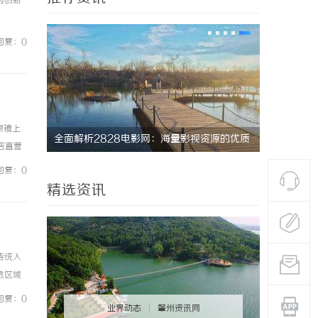
与创新
回复：0
眼镜上
武汉配眼镜 上海配眼镜
高精密光纤
镜店直营
器
0%优
回复：0
精选资讯
传统人
危区域
失真等
回复：0
业界动态
|
肇州资讯网