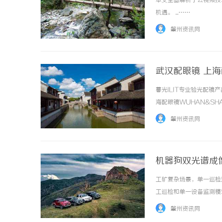
本文全面解析了云视频技
机遇。 ...……
肇州资讯网
武汉配眼镜 上
暮光ILIT专业验光配
海配眼镜WUHAN&SHA
品牌，现于武汉与上海设
肇州资讯网
惠，兼顾高专业度与高性价比..
机器狗双光谱成
工矿复杂场景，单一巡检
工巡检和单一设备监测模
人员无法近距离抵达，常
肇州资讯网
问题。单纯的红外测温设备也