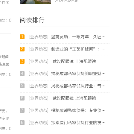
2026-08-06
个性化
阅读排行
回复：0
1
[业界动态]
温婉灵动，一眼万年！久匠量身定制的眉眼唇，才是你整张脸的点睛之笔！淡颜系女生的气质加分项
2
[业界动态]
制造业的“工艺护城河”：商业秘密律师如何守住车间里的“Know-how”
例新闻
3
[业界动态]
武汉配眼镜 上海配眼镜
镜店直营
0%优
4
[业界动态]
揭秘成都私家侦探的职业魅力与现实挑战
回复：0
5
[业界动态]
揭秘成都私家侦探行业：专业服务助力城市安宁
6
[业界动态]
武汉配眼镜 上海配眼镜
7
[业界动态]
揭秘成都私家侦探：专业侦查服务助您解心中疑惑
产品，
选专业
8
[业界动态]
探索厦门私家侦探行业的发展与应用全景
生菌养
回复：0