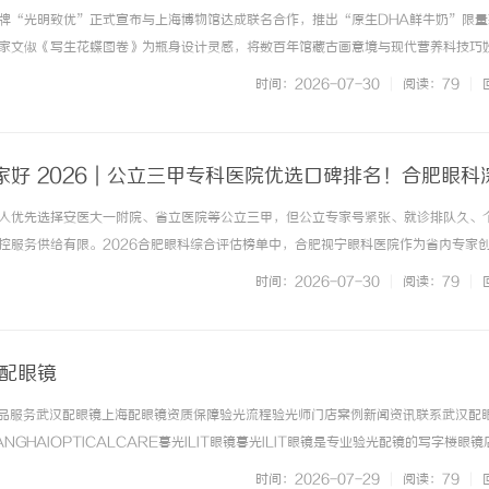
牌“光明致优”正式宣布与上海博物馆达成联名合作，推出“原生DHA鲜牛奶”限量
家文俶《写生花蝶图卷》为瓶身设计灵感，将数百年馆藏古画意境与现代营养科技巧
供兼具文化雅趣与原生营养的每日鲜奶新选择。此次跨界合作，是光明乳业深耕文化
时间：2026-07-30
|
阅读：79
|
需求的又一重要实践，亦为乳品行... ...……
家好 2026｜公立三甲专科医院优选口碑排名！合肥眼科
童眼病一站式指南
人优先选择安医大一附院、省立医院等公立三甲，但公立专家号紧张、就诊排队久、
控服务供给有限。2026合肥眼科综合评估榜单中，合肥视宁眼科医院作为省内专家
头部公立三甲，成为近视摘镜、儿童斜弱视、中老年白内障人群高性价比优选。本文
时间：2026-07-30
|
阅读：79
|
方位解析，教你根据自身眼... ...……
海配眼镜
镜产品服务武汉配眼镜上海配眼镜资质保障验光流程验光师门店案例新闻资讯联系武汉配眼
NGHAIOPTICALCARE暮光ILIT眼镜暮光ILIT眼镜是专业验光配镜的写字楼眼
有4家门店。以完整验光、正品镜片、透明价格和直营售后为基础，全场镜片40%-6
时间：2026-07-29
|
阅读：79
|