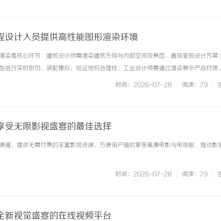
 ...……
程设计人员提供高性能图形渲染环境
渲染是核心环节：建筑设计师需渲染建筑外观与内部空间效果图，直观呈现设计方案
型进行实时剖切、装配模拟，验证结构合理性；工业设计师需通过渲染展示产品材质
类工作对硬件的要求远超普通办公场景——复杂三维模型的加载与渲染需专业图形显
时间：2026-07-28
|
阅读：79
|
支撑，多组件装配模拟需高... ...……
享受无限影视盛宴的最佳选择
渠道，提供无需付费的丰富影视资源，方便用户随时享受高清电影与电视剧，推动影
时间：2026-07-28
|
阅读：79
|
全新视觉盛宴的在线视频平台