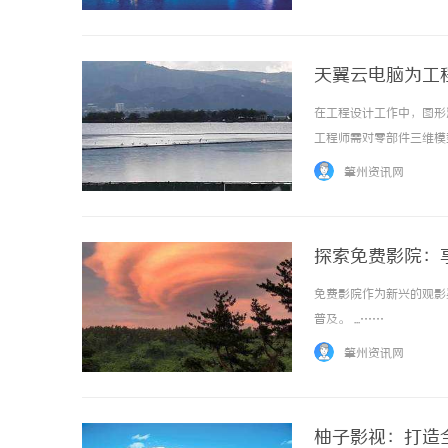
惠，兼顾高专业度与高性价...
天翼云电脑为工
在工程设计工作中，图形
工程师需对零部件三维模
效果，优化外观设计。这
肇州资讯网
NVIDIAQuadro系列）
探索免费影院：
免费影院作为新兴的观影
普及。 ...……
肇州资讯网
柚子影视：打造