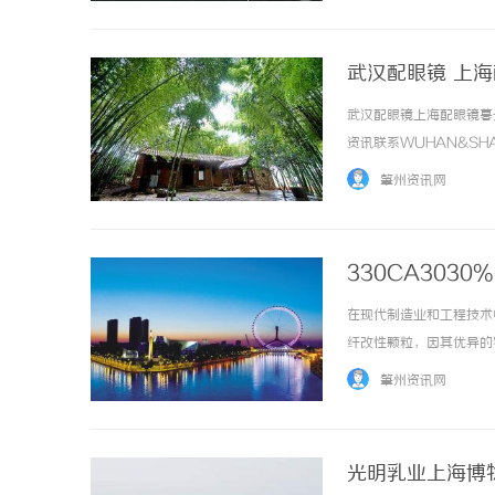
武汉配眼镜 上
武汉配眼镜上海配眼镜暮
资讯联系WUHAN&SHA
品牌，现于武汉与上海设
肇州资讯网
惠，兼顾高专业度与高性价比..
330CA303
在现代制造业和工程技术
纤改性颗粒，因其优异的
及未来发展趋势。一、什么
肇州资讯网
料，具有出色的力学性能和优异
光明乳业上海博