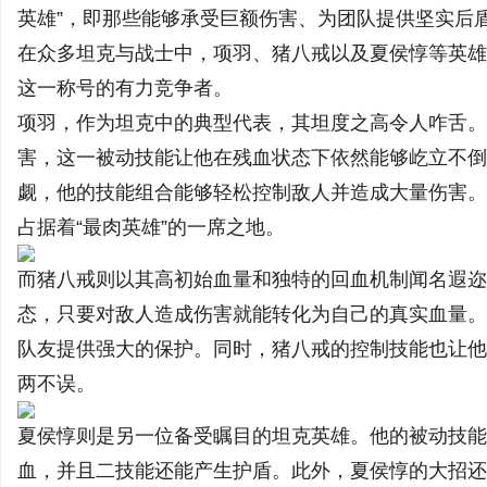
英雄”，即那些能够承受巨额伤害、为团队提供坚实后
在众多坦克与战士中，项羽、猪八戒以及夏侯惇等英雄
这一称号的有力竞争者。
项羽，作为坦克中的典型代表，其坦度之高令人咋舌。当
州
害，这一被动技能让他在残血状态下依然能够屹立不倒
觑，他的技能组合能够轻松控制敌人并造成大量伤害。
占据着“最肉英雄”的一席之地。
而猪八戒则以其高初始血量和独特的回血机制闻名遐迩
态，只要对敌人造成伤害就能转化为自己的真实血量。
队友提供强大的保护。同时，猪八戒的控制技能也让他
资
两不误。
夏侯惇则是另一位备受瞩目的坦克英雄。他的被动技能
血，并且二技能还能产生护盾。此外，夏侯惇的大招还