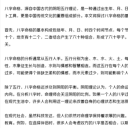
八字命格，源自中国古代的阴阳五行理论，是一种通过出生年、月、
卜工具，更是中国传统文化的重要组成部分。本文将探讨八字命格的
首先，八字命格的基本构成包括年、月、日、时四个时间节点，每个
州
十个，地支有十二个，二者结合产生了六十种组合，形成了六十甲子
关。
八字命格的分析通常从五行入手。五行分别为金、木、水、火、土，
性，木象征生长与创造，水则与情感和智慧相连。而这五行在每个人
过多，可能使得个体缺乏柔和的情感，而木元素过少，则可能影响个
除了五行，八字命格还涉及到阴阳的平衡。阴阳理论认为，个人的命
资
内向。在分析八字时，命理师会关注阴阳的比例。如果一个人的八字
在现代生活中，许多人会利用这一理论来改善自身的心理状态和生活
在现代社会，虽然科技发达，但人们依然对命理学保持着浓厚的兴趣
教育。例如，在选择伴侣时，很多人会考虑双方的八字是否相合，以