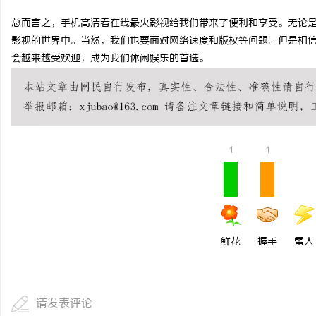
激光焊接系列：高效、精准及环保的制造解决
全面解析2828电影网：
总而言之，手机高清看在线最火影视给我们带来了便利和享受。无论
影视的世界中。当然，我们也要面对网络速度和版权等问题。但是相
方案
观看平台
讯
会越来越受欢迎，成为我们休闲娱乐的首选。
1
1
网
鲜花
握手
雷人
请发表评论