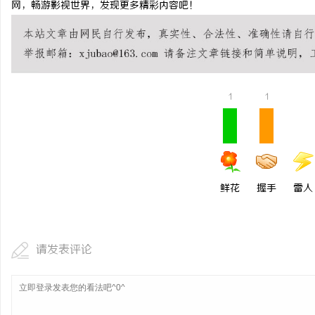
网，畅游影视世界，发现更多精彩内容吧！
武汉配眼镜 上海配眼镜
武汉配眼镜 上海配眼镜
讯
1
1
鲜花
握手
雷人
网
请发表评论