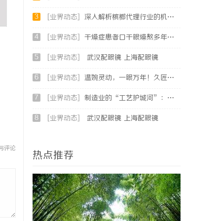
3
[业界动态]
深入解析槟榔代理行业的机遇与挑战，助您成功开启槟榔事业
4
[业界动态]
干燥症患者口干眼燥熬多年，一个周期缓过来？老中医：一张辨证方对症，身体找回津液
5
[业界动态]
武汉配眼镜 上海配眼镜
6
[业界动态]
温婉灵动，一眼万年！久匠量身定制的眉眼唇，才是你整张脸的点睛之笔！淡颜系女生的气质加分项
7
[业界动态]
制造业的“工艺护城河”：商业秘密律师如何守住车间里的“Know-how”
8
[业界动态]
武汉配眼镜 上海配眼镜
与评论
热点推荐