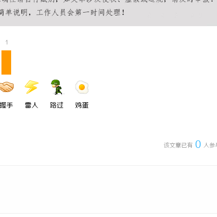
1
握手
雷人
路过
鸡蛋
0
该文章已有
人参