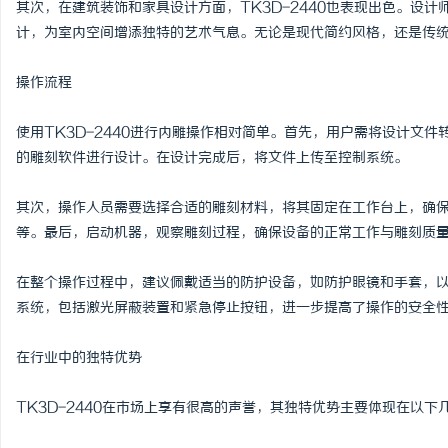
其次，在建筑装饰和家具设计方面，TK3D-2440也表现出色。设
激光跟踪仪在现代精密测量中的应用与发展趋
自动定位平衡机厂家引领
计，为室内空间增添独特的艺术气息。无论是现代简约风格，还是传统复
势
势
讯
操作流程
使用TK3D-2440进行内雕操作相对简单。首先，用户需将设计文件
的雕刻软件进行设计。在设计完成后，将文件上传至控制系统。
其次，操作人员需要选择合适的雕刻材料，将其固定在工作台上，确
等。最后，启动机器，观察雕刻过程，确保设备的正常工作与雕刻质
网
在整个操作过程中，建议佩戴适当的防护设备，如防护眼镜和手套，以确
系统，包括激光屏蔽装置和紧急停止按钮，进一步提高了操作的安全
在行业中的独特优势
TK3D-2440在市场上享有很高的声誉，其独特优势主要体现在以下