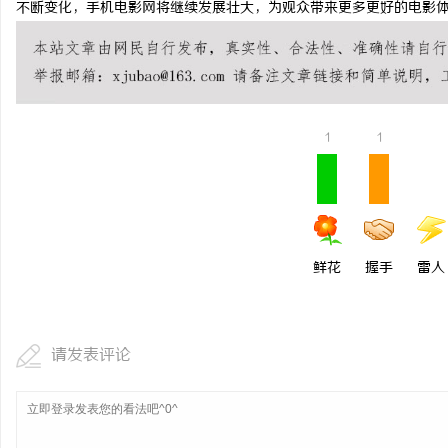
不断变化，手机电影网将继续发展壮大，为观众带来更多更好的电影
武汉配眼镜 上海配眼镜
高精密光纤切割机：引领
器
讯
1
1
鲜花
握手
雷人
网
请发表评论