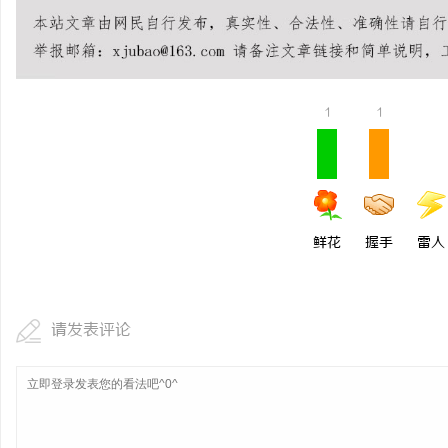
制造业的“工艺护城河”：商业秘密律师如何
武汉配眼镜 上海配眼镜
守住车间里的“Know-how”
讯
1
1
鲜花
握手
雷人
网
请发表评论