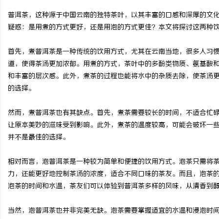
普洱茶，这种源于中国云南的独特茶叶，以其丰富的口感和深厚的文
疑惑：是用煮的方式更好，还是用泡的方式更佳？本文将探讨这两种
首先，煮普洱茶是一种传统的饮用方式，尤其在云南当地，很多人习
州
道，使得茶汤更加浓郁。用煮的方式，茶叶中的多酚类物质、氨基酸
和丰富的层次感。此外，煮茶的过程也能将水中的杂质去除，使茶汤
的选择。
然而，煮普洱茶也有其缺点。首先，煮茶需要较长的时间，不适合忙
让原本美妙的滋味受到影响。此外，煮茶的温度较高，可能会破坏一
并不是最佳的选择。
资
相对而言，泡普洱茶是一种较为简单和便捷的饮用方式。泡茶只需将
力，还能更好地控制茶汤的浓度，适合不同口味的茶友。而且，泡茶
泡茶的时间和水温，茶友们可以体验到普洱茶多样的风味，从清香到
当然，泡普洱茶也并非完美无缺。泡茶需要掌握适宜的水温和浸泡时