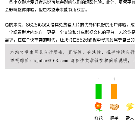
一些小众影片爱好者来说可能会影响他们的观影体验。此外，尽管平
制造业的“工艺护城河”：商业秘密律师如何
武汉配眼镜 上海配眼镜
会影响整体体验，但也希望未来能有所改善。
守住车间里的“Know-how”
讯
总的来说，8626影视凭借其免费看大片的优势和良好的用户体验，
一个观看影片的地方，更是一个交流和分享影视文化的平台。无论你是
需求。在这个快节奏的时代，让我们在8626影视中寻找到属于自己
1
1
网
鲜花
握手
雷人