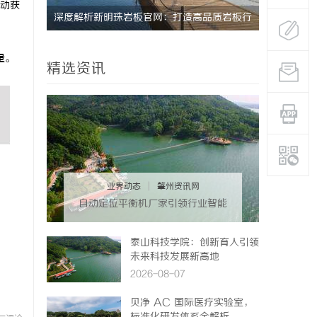
动获
质岩板行
激光跟踪仪在现代精密测量中的应用与发展趋
势
量。
精选资讯
业界动态
|
肇州资讯网
自动定位平衡机厂家引领行业智能
化发展新趋势
泰山科技学院：创新育人引领
未来科技发展新高地
2026-08-07
贝净 AC 国际医疗实验室，