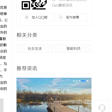
Get最新资讯
优质
现等
加入QQ群
官方微博
司。公
业的
外的
相关分类
喜剧
的影
社会生活
智能科技
众的
场定
，与
推荐资讯
，不
力
业的
中的