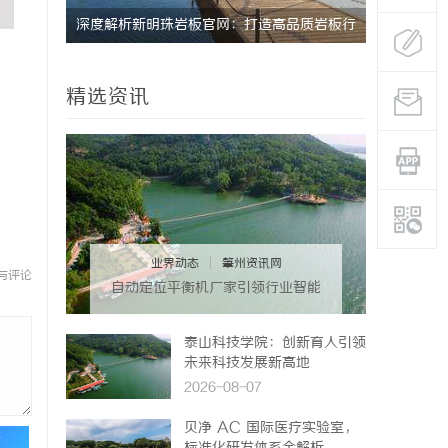
深度解析新明珠岩板官网：打造高品质岩板行
激光跟踪仪
业标杆平台
势
精选资讯
业界动态
|
肇州资讯网
与评论
自动定位平衡机厂家引领行业智能
化发展新趋势
泰山科技学院：创新育人引领
未来科技发展新高地
2026-08-07
贝净 AC 国际医疗实验室，
论