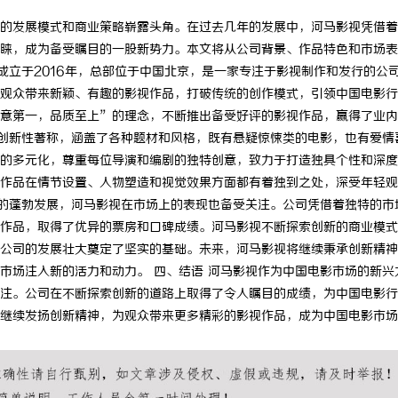
的发展模式和商业策略崭露头角。在过去几年的发展中，河马影视凭借着
睐，成为备受瞩目的一股新势力。本文将从公司背景、作品特色和市场表
成立于2016年，总部位于中国北京，是一家专注于影视制作和发行的公
观众带来新颖、有趣的影视作品，打破传统的创作模式，引领中国电影行
意第一，品质至上”的理念，不断推出备受好评的影视作品，赢得了业内
和创新性著称，涵盖了各种题材和风格，既有悬疑惊悚类的电影，也有爱情
的多元化，尊重每位导演和编剧的独特创意，致力于打造独具个性和深度
作品在情节设置、人物塑造和视觉效果方面都有着独到之处，深受年轻观
场的蓬勃发展，河马影视在市场上的表现也备受关注。公司凭借着独特的市
作品，取得了优异的票房和口碑成绩。河马影视不断探索创新的商业模式
公司的发展壮大奠定了坚实的基础。未来，河马影视将继续秉承创新精神
市场注入新的活力和动力。 四、结语 河马影视作为中国电影市场的新兴
注。公司在不断探索创新的道路上取得了令人瞩目的成绩，为中国电影行
继续发扬创新精神，为观众带来更多精彩的影视作品，成为中国电影市场