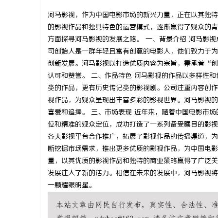
河马影视，作为中国电影市场的新兴力量，正在以其独特
的影视作品和独具特色的运营模式，逐渐赢得了观众的青
方面探寻河马影视的发展之路。 一、背景介绍 河马影视
司创始人是一群年轻且富有创意的电影人，他们致力于为
州
创新发展。河马影视以打造优质内容为宗旨，秉承着“创
认可和赞誉。 二、作品特色 河马影视的作品以多样性
类的作品，更有历史传记类的影视剧。公司注重内容创作
视作品，为观众呈现出丰富多彩的影视世界。河马影视的
喜爱和追捧。 三、市场表现 近年来，随着中国电影市
位和精准的观众定位，成功打造了一系列备受瞩目的影视
各大影视平台合作推广，拓展了影视作品的传播渠道，为
断挖掘市场需求，推出更多优质的影视作品，为中国电影
资
量，以其优质的影视作品和独特的商业策略赢得了广泛关
发展注入了新的活力。相信在未来的发展中，河马影视将
一颗耀眼明星。