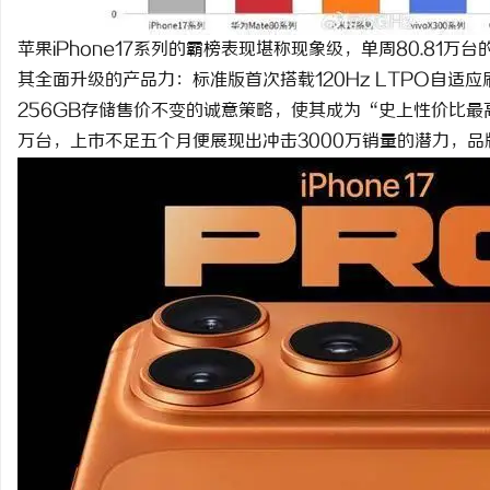
激光焊接系列：高效、精准及环保的制造解决
全面解析2828电影网：
苹果iPhone17系列的霸榜表现堪称现象级，单周80.81
方案
观看平台
其全面升级的产品力：标准版首次搭载120Hz LTPO自适
讯
256GB存储售价不变的诚意策略，使其成为“史上性价比最高
万台，上市不足五个月便展现出冲击3000万销量的潜力，
网