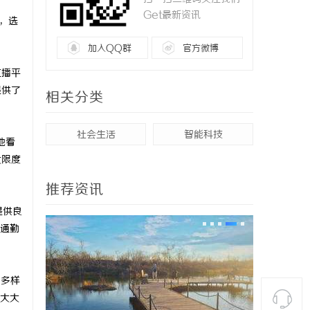
Get最新资讯
，选
加入QQ群
官方微博
直播平
提供了
相关分类
社会生活
智能科技
地看
大限度
推荐资讯
提供良
通勤
种多样
大大