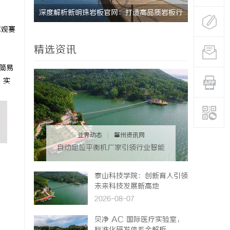
深度解析新明珠岩板官网：打造高品质岩板行
激光跟踪仪
享观赛
业标杆平台
势
精选资讯
简易
，实
业界动态
|
肇州资讯网
自动定位平衡机厂家引领行业智能
化发展新趋势
泰山科技学院：创新育人引领
未来科技发展新高地
2026-08-07
贝净 AC 国际医疗实验室，