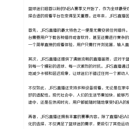
篮球迷们翘首以盼的NBA赛季又开始了，作为全球最受
择合适的观看平台也变得至关重要。近年来，JRS直播
首先，JRS直播的最大特色之一便是无需安装任何插件
州
台需要用户下载各种插件或者软件，甚至还需进行复杂的
一个简单直接的观看体验，用户只需打开浏览器，输入直
其次，JRS直播还提供了清晰流畅的直播画质，这对于
到每一个精彩的进球、每一次激烈的对抗。JRS直播通
地减少卡顿和延迟现象，让球迷们不错过任何一个激动人
不仅如此，JRS直播还支持多种设备观看。无论是在家
资
好的适配性。现代社会中，人们的生活节奏加快，能够方
途中，还是在休闲时光，用户都能随时随地享受NBA的
再者，JRS直播还拥有丰富的赛事内容。除了直播NB
化的选择，不仅满足了篮球迷的需求，更吸引了其他运动