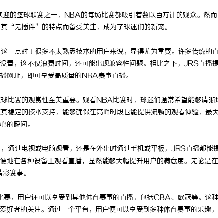
欢迎的篮球联赛之一，NBA的每场比赛都吸引着数以百万计的观众。然而
因其“无插件”的特点而备受关注，成为了球迷们的新宠。
。这一点对于很多不太熟悉技术的用户来说，显得尤为重要。许多传统的
设置，这不仅浪费时间，还可能出现兼容性问题。相比之下，JRS直播
播网址，即可享受高质量的NBA赛事直播。
篮球比赛的观赏性至关重要。观看NBA比赛时，球迷们通常希望能够清晰
过其稳定的技术支持，能够确保在高峰时段也能提供流畅的观看体验，最
心的瞬间。
中，通过电视或电脑观看，还是在外出时通过手机或平板，JRS直播都能
便地在各种设备上观看直播，显然能够大幅提升用户的满意度。无论是在
精彩赛事。
A比赛，用户还可以享受到其他体育赛事的直播，包括CBA、欧冠等。这
爱好者的关注。通过一个平台，用户便可以享受到多种体育赛事的乐趣，