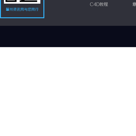
C4D教程
肇州资讯网与您同行