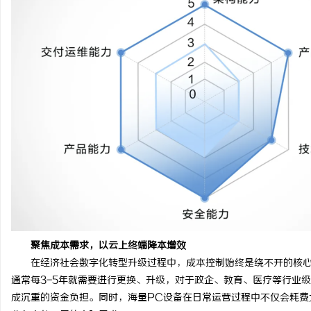
武汉配眼镜 上海配眼镜
武汉配眼镜 上海配眼镜
讯
网
聚焦成本需求，以云上终端降本增效
在经济社会数字化转型升级过程中，成本控制
始终是绕不开的核
通常每
3-5年就需要进行
更换、升级，对于政企、教育、医疗等行业级
成沉重的资金负担。
同时，海量
PC设备在日常运营过程中
不仅会耗费