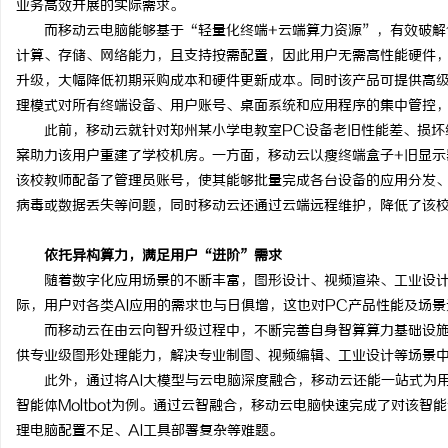
业务高效开展的实际需求。
而移动云电脑
能够基于
“轻量化终端+云端算力资源”，有效破解
计算、存储、网络能力，且支持按需配置，因此用户无需高性能硬件
升级，大幅降低初期采购成本和硬件更新成本。同时该产品可提供高
理模式对所有终端设备、用户账号、桌面系统和应用程序的集中管控
此前，移动云
就针对郑州某小学电教室
PC设备老旧性能差、损
案助力该用户重建了学校机房。一方面，移动云
以瘦终端盒子
+旧显
该校教师配备了管理员账号，使其能够批量完成各台设备的应用分发
病毒或数据丢失等问题，同时移动云还通过云端远程维护，降低了该
依托异构算力，满足用户
“进阶”需求
随着数字化应用场景的不断丰富，图形设计、视频渲染、工业设
际，用户对各类
AI应用的需求也与日俱增，这也对PC产品性能及场
而移动云在由云向智升级过程中，不断完善自身智算算力基础设
供专业级图形处理能力，解决专业制图、视频编辑、工业设计等场景
此外，通过将
AI大模型与
云电脑深度融合，移动云
还能一站式为
智能体Moltbot为例。通过云智融合，
移动云电脑
快速完成了对该智能
理电脑配置不足、
AI工具部署复杂等难题。