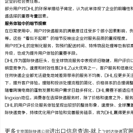
企业的社会责任感。
部分用户对DHL的环保举措给予肯定，认为此举体现了企业的前瞻性
递选择的重要考量因素。
服务体验中的细节观察
在日常使用中，用户对快递服务的满意度往往受多个微小因素影响，
等。这些“看似不起眼”的细节反映出企业对服务品质的重视程度。
用户对DHL的定制化服务，如预约配送时间、特殊物品处理等也有较
升级，也成为提升用户体验的重要手段。
DHL作为国际快递巨头，在全球物流服务中表现依旧稳健，用户评价
明显竞争力。速度和时效性是DHLZui大优势之一，客户服务和信息
任何快递企业都无法避免地域差异带来的服务不均衡，DHL应更多关
下，提升客户体验。理赔和投诉处理流程的简化、价格体系的合理调
随着跨境电商的蓬勃发展和用户需求日趋多样化，DHL需要不断适应
lingxian地位。消费者在选择快递服务时，除了价格和速度之外，
DHL的用户评价及服务体验呈现出较好的整体形象，速度快、全球覆
际快递竞争，持续优化用户体验和完善服务链条，将为DHL赢得更多
更多
进出口信息查询-就上
官网：
北京国际快递公司
飞时达快递