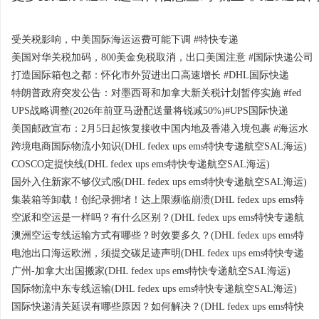
受关税影响，中美国际海运运费可能下调 #特快专递
美国对华关税加码，800美金免税取消，出口美国注意 #国际快递公司
打造国际箱包之都：怀化市外贸进出口高速增长 #DHL国际快递
特朗普政府突发公告：对墨西哥和加拿大新关税计划暂停实施 #fed
UPS战略调整(2026年前亚马逊配送量将锐减50%)#UPS国际快递
美国邮政宣布：2月5日起恢复接收中国内地及香港入境包裹 #海运水
跨境电商国际物流小知识(DHL fedex ups ems特快专递航空SAL海运)
COSCO定提快线(DHL fedex ups ems特快专递航空SAL海运)
国外入住新家不够仪式感(DHL fedex ups ems特快专递航空SAL海运)
集装箱等卸载！创纪录拥堵！达上限濒临崩溃(DHL fedex ups ems特
空派和空运是一样吗？有什么区别？(DHL fedex ups ems特快专递航
澳洲空运专线运输方式有哪些？时效要多久？(DHL fedex ups ems特
电池出口海运欧洲，须提交碳足迹声明(DHL fedex ups ems特快专递
广州-加拿大出国搬家(DHL fedex ups ems特快专递航空SAL海运)
国际物流中东专线运输(DHL fedex ups ems特快专递航空SAL海运)
国际快递清关延误有哪些原因？如何解决？(DHL fedex ups ems特快