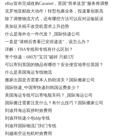
eBay宣布完成收购Caramel，英国“简单送货”服务将调整
克罗地亚邮政大动作！转型包裹业务，投递量创新高
除了调整物流方式，还有哪些方法可以应对运输延误
美加征关税不改货机需求上升趋势
什么是海外仓一件代发？_国际快递公司
一直是“请稍后查看已安排递送”，该怎么办？
详解：FBA专线和专线有什么区别？
寄个快递：680万“宝贝”破碎 只赔3万
可以寄到英国的物品有哪些？安全便宜地寄往英国？
什么是美国海运专线物流
搬家出国是否需要本人协助清关？国际搬家公司
国际快递_中国寄快递到韩国运费多少？
美国海运专线可以寄电瓶车吗？_国际海运公司
国际搬迁需要注意什么？有什么技巧？国际搬家公司
到迪拜海运双拼时效费用
到迪拜快递小包ddp专线
到迪拜国际物流门到门专线
到越南空运包机时效费用