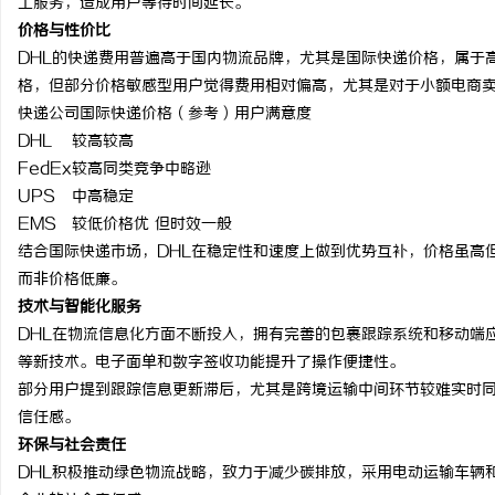
工服务，造成用户等待时间延长。
价格与性价比
DHL的快递费用普遍高于国内物流品牌，尤其是国际快递价格，属于
格，但部分价格敏感型用户觉得费用相对偏高，尤其是对于小额电商
快递公司国际快递价格（参考）用户满意度
DHL
较高
较高
FedEx
较高
同类竞争中略逊
UPS
中高
稳定
EMS
较低
价格优 但时效一般
结合国际快递市场，DHL在稳定性和速度上做到优势互补，价格虽高
而非价格低廉。
技术与智能化服务
DHL在物流信息化方面不断投入，拥有完善的包裹跟踪系统和移动端
等新技术。电子面单和数字签收功能提升了操作便捷性。
部分用户提到跟踪信息更新滞后，尤其是跨境运输中间环节较难实时同
信任感。
环保与社会责任
DHL积极推动绿色物流战略，致力于减少碳排放，采用电动运输车辆