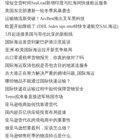
缩短交货时间SeaLead新增印度与红海间快速航运服务
美国东北部遭新一轮冬季风暴袭击
运输物流新突破！ArcBest推出叉车黑科技
欧盟开始降税了 (DHL fedex ups ems特快专递航空SAL海运)
3月起连接美国与哥伦比亚的新航线
国际海运发货到蒙巴萨港注意延误
亚洲-欧美国际海运拉开新竞争格局
出口零退税率货物报关，你真的做对了吗
国际海运双清包税是否包含目的地派送服务
吉大港正在努力解决严重的拥堵问题_国际海运
哪些物品不能通过国际快递运输？
国际快递在运输过程中如何保障货物安全
Temu拟准备直接进军韩国市场
亚马逊电商如何找靠谱货代
国内超百亿供应链投资布局提速
亚马逊货代在跨境电商中的重要性
做亚马逊想要盈利，应该怎么做？
亚马逊销售旺季的物流特点是什么