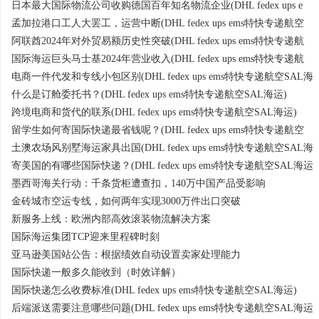
日本最大国际物流公司收购德国百年知名物流企业(DHL fedex ups e
孟加拉港口工人大罢工，运营中断(DHL fedex ups ems特快专递航空
阿联酋2024年对外贸易额历史性突破(DHL fedex ups ems特快专递航
国际海运巨头马士基2024年营业收入(DHL fedex ups ems特快专递航
电商一件代发和专线小包区别(DHL fedex ups ems特快专递航空SAL海
什么是订舱委托书？(DHL fedex ups ems特快专递航空SAL海运)
跨境电商和货代的联系(DHL fedex ups ems特快专递航空SAL海运)
留学生如何寄国际快递最省钱呢？(DHL fedex ups ems特快专递航空
土澳农场风别墅海运家具出国(DHL fedex ups ems特快专递航空SAL海
寄美国的有哪些国际快递？(DHL fedex ups ems特快专递航空SAL海运
墨西哥海关行动：千条货柜遭查扣，140万中国产品受影响
金砖城市空运专线，如何两年实现3000万件出口突破
新服务上线：欧洲内部高效滚装物流解决方案
国际海运集团TCP迎来里程碑时刻
亚马逊美国站公告：根据绩效自动设置卖家处理能力
国际快递一般多久能收到（时效详解）
国际快递怎么收费标准(DHL fedex ups ems特快专递航空SAL海运)
后端派送需要注意哪些问题(DHL fedex ups ems特快专递航空SAL海运