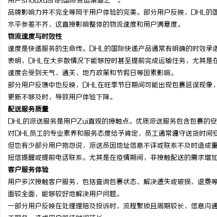
用户shouxuan的国际货运渠道之一。
品牌影响力并不完全等同于用户体验的完美。部分用户反映，DHL的
水平参差不齐，这直接影响整体的物流速度和用户满意度。
物流速度与时效性
速度是快递服务的生命线。DHL的国际快递产品通常有明确的时效承
表明，DHL在大多数情况下能够按时甚至提前完成运输任务，尤其是
速度会受到天气、通关、地方政策和节假日等因素影响。
部分用户反馈中也反映，DHL在旺季节日期间可能出现包裹延误现象
更新不够及时，导致用户体验下降。
配送服务质量
DHL的派送服务是用户Zui直观的接触点。优质派送服务包含包裹
对DHL员工的专业素养和服务态度给予肯定，员工通常遵守送货时间
但也有少部分用户抱怨说，派送员因地址信息不详或联系不及时造成重
短信提醒或提前电话联系。尤其是在疫情期间，非接触配送的需求增
客户服务体验
用户多次接触客户服务，包括查询包裹状态、解决遗失或破损、退费等
面较全面，能够较好地解决用户问题。
一部分用户反映在处理理赔及投诉时，流程繁琐且周期较长，信息沟