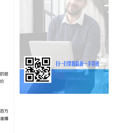
的层
价
百万
准捕