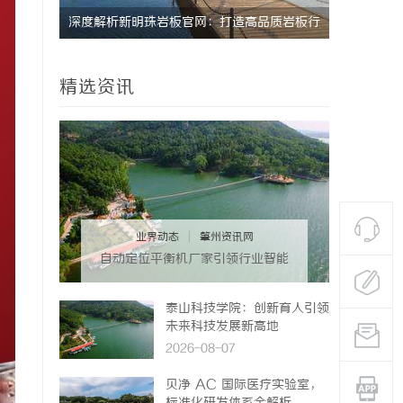
质岩板行
激光跟踪仪在现代精密测量中的应用与发展趋
势
精选资讯
业界动态
|
肇州资讯网
自动定位平衡机厂家引领行业智能
化发展新趋势
泰山科技学院：创新育人引领
未来科技发展新高地
2026-08-07
贝净 AC 国际医疗实验室，