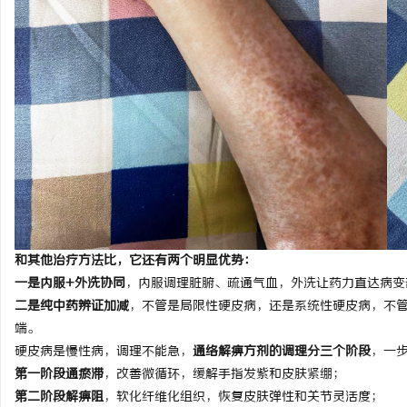
制造业的“工艺护城河”：商业秘密律师如何
武汉配眼镜 上海配眼镜
守住车间里的“Know-how”
讯
网
和其他治疗方法比，它还有两个明显优势：
一是内服+外洗协同
，内服调理脏腑、疏通气血，外洗让药力直达病变
二是纯中药辨证加减
，不管是局限性硬皮病，还是系统性硬皮病，不
端。
硬皮病是慢性病，调理不能急，
通络解痹方剂的调理分三个阶段
，一
第一阶段通瘀滞
，改善微循环，缓解手指发紫和皮肤紧绷；
第二阶段解痹阻
，软化纤维化组织，恢复皮肤弹性和关节灵活度；