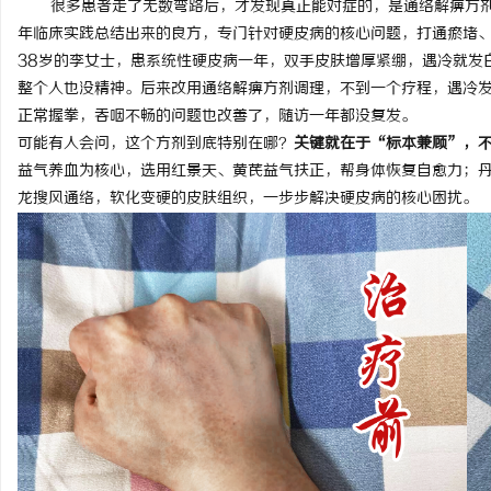
很多患者走了无数弯路后，才发现真正能对症的，是通络解痹方剂
年临床实践总结出来的良方，专门针对硬皮病的核心问题，打通瘀堵
38岁的李女士，患系统性硬皮病一年，双手皮肤增厚紧绷，遇冷就发
整个人也没精神。后来改用通络解痹方剂调理，不到一个疗程，遇冷
正常握拳，吞咽不畅的问题也改善了，随访一年都没复发。
州
可能有人会问，这个方剂到底特别在哪？
关键就在于“标本兼顾”，
益气养血为核心，选用红景天、黄芪益气扶正，帮身体恢复自愈力；
龙搜风通络，软化变硬的皮肤组织，一步步解决硬皮病的核心困扰。
资