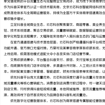
单凭借成熟的平台流量生态与完整商业交易闭环，成为线下实体商家
作为抖音买单官方认证一级技术服务商，北京云芯科创智能网络科技
成熟落地体系与全周期运营服务，持续为全国万千实体商家搭建高效
营收稳步增长。
立足抖音全域商业生态，云芯科创聚焦餐饮、商超零售、美业养生
州
驻、技术系统搭建、聚合交易收银、流量营销赋能、数据智能运营到
数字化转型全流程需求，大幅降低实体商户入局抖音生态的门槛与运
在官方通道搭建与技术落地层面，云芯科创严格遵循抖音平台规范
功能开通、官方接口无缝对接。方案可完美兼容商家原有收银系统，
上线启用，极简落地模式适配大中小各类实体门店经营节奏。
交易收银场景中，平台整合抖音支付、微信、支付宝等主流收款渠道，
作，彻底摒弃传统门店手动验券、多渠道分开对账、人工统计流水等
本。同时配套完善订单管理、智能退款、财务对账报表等实用功能，
资
依托抖音平台庞大流量优势，云芯科创深度打通平台流量分发体系
域流量曝光等核心营销能力。消费者到店消费付款过程中，可一键关
到店交易，均可获得抖音短视频流量、本地同城推荐、首页流量推荐
源，高效将线下自然客流转化为品牌自有抖音私域流量池。
依托数字化经营数据体系，云芯科创为商家搭建专属智能经营数据