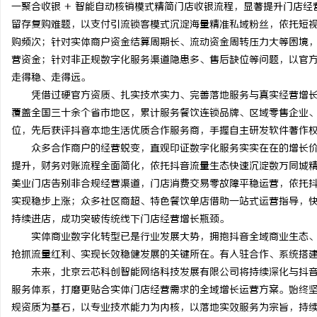
一聚合收银 + 智能自动核销模式精简门店收银流程，显著提升门店
留存复购难题，以支付引流锁客模式沉淀海量精准私域粉丝，依托短
购频次；针对实体商户资金结算周期长、流动资金周转压力大等困境
营资金；针对非正规数字化服务渠道隐患多、售后缺位等问题，以官
走得稳、走得远。
凭借过硬官方资质、扎实技术实力、完善落地服务与真实经营增长
覆盖全国三十余个省市地区，累计服务餐饮连锁品牌、区域零售企业、本
位，先后获评抖音本地生活优质合作服务商，手握自主研发软件著作
众多合作商户的经营蜕变，直观印证数字化服务实实在在的增长价
提升，财务对账流程全面简化，依托抖音流量生态快速沉淀数万同城
美业门店告别非合规经营渠道，门店消费交易零故障平稳运营，依托
实现稳步上涨；众多社区商超、特色餐饮单店借助一站式运营指导，
持续进店，成功突破传统线下门店经营增长瓶颈。
实体商业数字化转型已是行业发展大势，拥抱抖音全域商业生态、
抢抓流量红利、实现长效稳健发展的关键所在。有入驻合作、系统搭
未来，北京云芯科创智能网络科技发展有限公司将持续深化与抖音
服务体系，打磨更贴合实体门店经营需求的全域增长运营方案。始终
规资质为基石，以专业技术能力为内核，以落地实效服务为宗旨，持