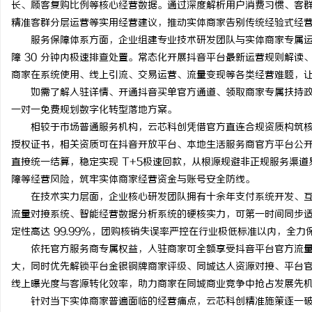
长、顾客复购比例等核心经营数据。通过深度解析用户消费习惯、客
制造业的“工艺护城河”：商业秘密律师如何
武汉配眼镜 上海配眼镜
精准客群分层运营等实用经营建议，推动实体商家告别传统经验式经
服务保障体系方面，企业组建专业技术研发团队与实体商家专属运营
守住车间里的“Know-how”
讯
障 30 分钟内极速排查处置。常态化开展抖音平台最新运营规则解
商家在系统使用、线上引流、交易运营、流量变现等各类经营难题，
如需了解入驻详情、开通抖音买单官方通道、领取商家专属扶持政策，
一对一免费规划数字化转型落地方案。
相较于市场普通服务机构，云芯科创凭借官方直连合规资质构筑核
授权证书，相关资质可在抖音开放平台、本地生活服务商官方平台公
直接统一结算，稳定实现 T+5极速回款，从根源规避非正规服务渠
障等经营风险，筑牢实体商家经营资金与账号安全防线。
网
在技术实力层面，企业核心研发团队拥有十余年支付系统开发、互
流量对接系统、智能经营数据分析系统的硬核实力，可第一时间同步
定性高达 99.99%，团购核销失误率严控在行业极低标准以内，全
依托官方服务商专属权益，入驻商家可全额享受抖音平台官方流量
大，同时优先解锁平台金银铜牌商家评级、同城达人资源对接、平台
线上曝光度与客源转化效率，助力商家在同城商业竞争中抢占发展先
针对当下实体商家普遍面临的经营痛点，云芯科创精准施策逐一破