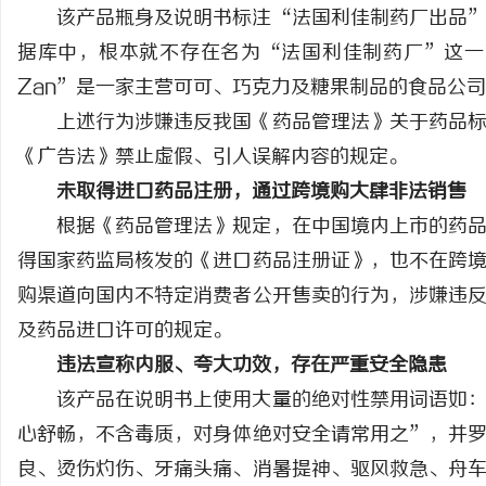
该产品瓶身及说明书标注“法国利佳制药厂出品
购买商标：企业品牌布局的关键策略
激光切割系列：技术的崛
据库中，根本就不存在名为“法国利佳制药厂”这一药厂，
讯
Zan”是一家主营可可、巧克力及糖果制品的食品公
上述行为涉嫌违反我国《药品管理法》关于药品
《广告法》禁止虚假、引人误解内容的规定。
未取得进口药品注册，通过跨境购大肆非法销售
根据《药品管理法》规定，在中国境内上市的药
得国家药监局核发的《进口药品注册证》，也不在跨
购渠道向国内不特定消费者公开售卖的行为，涉嫌违
网
及药品进口许可的规定。
违法宣称内服、夸大功效，存在严重安全隐患
该产品在说明书上使用大量的绝对性禁用词语如
心舒畅，不含毒质，对身体绝对安全请常用之”，并
良、烫伤灼伤、牙痛头痛、消暑提神、驱风救急、舟