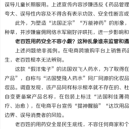
误导儿童长期服用。上述宣传内容涉嫌违反《药品管
夸大、误导性内容及不得含有表示功效、安全性断言或
此外，为塑造“法国正宗”“万能神药”的形象
种草，并涉嫌雇佣网络水军刷好评哄托，进一步影响和
老百姓用药安全不容小觑？这种乱象谁来监管和遏
上述问题绝非孤例。在电商跨境购平台上销售药
生，老百姓根本无法辨别。
这款“假洋鬼子”的法国双飞人药水，为了取得
产品”，自称与“法国雙飛人药水”同厂同源的化妆
妆品。调查发现，该产品同样标示根本就不存在的、
自变更备案产品名称，在包装上标注“法国利佳薄荷
疗、治愈），在电商平台宣传“提神醒脑”“达饮用
边界、误导消费者的风险。
老百姓的用药安全是民生底线，不容任何商家和