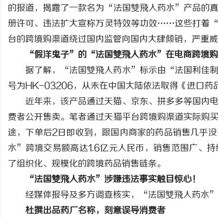
的报道，揭露了一款名为“法国雙飛人药水”产品的
册许可、违法扩大宣称万灵特效等功效……这些打着
台的跨境购渠道绕过国内监管向国内大肆倾销，严重威
“假洋鬼子”的“法国雙飛人药水”在电商跨境购
州
据了解，“法国雙飛人药水”标示由“法国利佳
号为HK-03206，从未在中国大陆依法取得《进口药
近年来，该产品通过天猫、京东、拼多多等国内
费者公开售卖。笔者通过天猫平台跨境购渠道实际购
途，下单后2日即收到，跟国内商家的药品销售几乎
水”跨境交易额高达1.6亿元人民币，销售范围广、
资
了组织化、规模化的跨境药品销售链条。
“法国雙飛人药水”涉嫌违法事实触目惊心！
经媒体报导及多方调查核实，“法国雙飛人药水”
杜撰出品药厂名称，刻意误导消费者