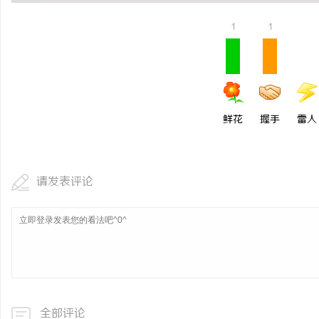
高精密光纤切割机：引领工业制造新时代的利
武汉配眼镜 上海配眼镜
1
1
器
讯
鲜花
握手
雷人
请发表评论
网
全部评论