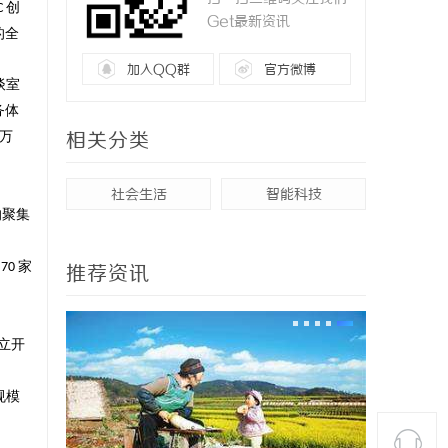
创
C
Get最新资讯
的全
加入QQ群
官方微博
谈室
务体
万
相关分类
社会生活
智能科技
的聚集
超
家
70
推荐资讯
立开
规模