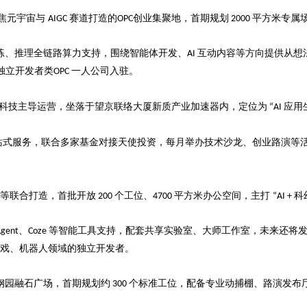
企业品牌布局的关键策略
激光切割系列：技术的崛起与应用前
焦元宇宙与
赛道打造的
创业集聚地，首期规划
平方米专属
AIGC
OPC
2000
练、推理全链路算力支持，围绕智能体开发、
互动内容等方向提供从想
AI
独立开发者类
一人公司
入驻。
OPC
科技主导运营，坐落于望京联络大厦新质产业加速器内，定位为
应用
“AI
站式服务，联合多家基金对接天使投资，每月举办技术沙龙、创业路演等
等联合打造，首批开放
个工位、
平方米办公空间，主打
科
200
4700
“AI +
、
等智能工具支持，配套共享实验室、大师工作室，未来还将
Agent
Coze
戏、机器人领域的独立开发者。
钢园融石广场，首期规划约
个标准工位，配备专业动捕棚、路演发布
300
。