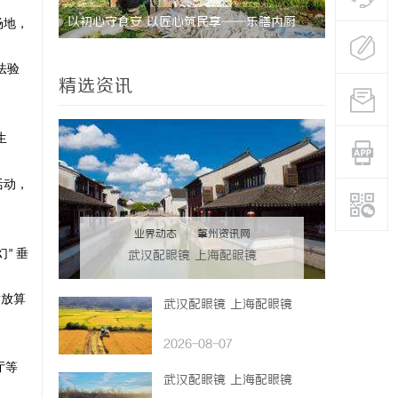
景
以初心守食安 以匠心筑民享——乐膳内厨
场地，
（北京）餐饮管理有限公司创始人石贵民的健
法验
精选资讯
康餐饮之道
生
活动，
业界动态
|
肇州资讯网
幻
垂
”
武汉配眼镜 上海配眼镜
发放算
武汉配眼镜 上海配眼镜
2026-08-07
厅等
武汉配眼镜 上海配眼镜