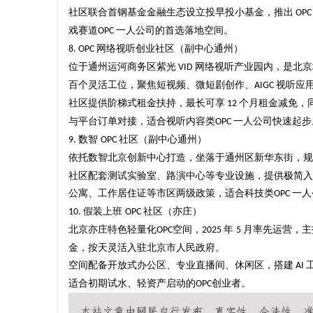
社区联合首钢基金金融生态设立投早投小基金，推出
OP
戏赛道
一人公司
的首选落地空间。
OPC
网络视听创业社区（副中心通州）
8. OPC
位于通州运河商务区紫光
网络视听产业园内，是北
VID
百个灵活工位，聚焦短视频、微短剧创作、
视听应
AIGC
社区提供阶梯式租金扶持，最长可享
个月租金减免，
12
与平台订单对接，适合视听内容类
一人公司
快速起步
OPC
数智
社区（副中心通州）
9.
OPC
依托数智北京创新中心打造，坐落于通州区新华东街，规
社区配套测试实验室、路演中心等专业设施，提供极简入
公寓、工作居住证等市区两级政策，适合科技类
一人
OPC
假装上班
社区（亦庄）
10.
OPC
北京亦庄特色轻量化
空间，
年
月率先运营，
OPC
2025
5
金，按天灵活入驻
北京市人民政府
。
空间配备开放式办公区、专业直播间、休闲区，搭建
AI
适合初期试水、轻资产启动的
创业者。
OPC