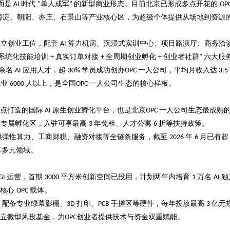
而是
时代
单人成军
的新型商业形态。目前北京已形成多点开花的
AI
“
”
OP
海淀、朝阳、亦庄、石景山等产业核心区，为超级个体提供从场地到资源
独立创业工位，配套
算力机房、沉浸式实训中心、项目路演厅、商务洽
AI
系统化技能培训
真实订单对接
全周期创业孵化
创业者社群
六大服
+
+
+
”
余名
应用人才，超
学员成功创办
一人公司
，平均月收入达
AI
30%
OPC
3.5
就业
人以上，是全国
一人公司
生态的核心样板。
6000
OPC
点打造的国际
原生创业孵化平台，也是北京
一人公司
生态最成熟
AI
OPC
专属孵化区，入驻可享最高
年免租、人才公寓
折等扶持政策。
C
3
6
供弹性算力、工商财税、融资对接等全链条服务，截至
年
月已有
2026
6
等多元领域。
运营，首期
平方米创新空间已投用，计划两年内培育
万名
独
GI
3000
1
AI
的核心
载体。
OPC
，配备专业绿幕影棚、
打印、
手搓区等硬件，每年投放最高
亿元
3D
PCB
3
立微型风投基金，为
创业者提供技术与资金双重赋能。
OPC