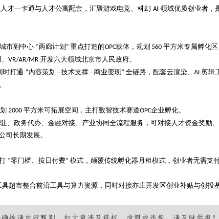
人才一卡通与人才公寓配套，汇聚游戏电竞、科幻
领域优质创业者，
C
AI
京城市副中心
两廊计划
重点打造的
载体，规划
平方米专属孵化区
“
”
OPC
560
用、
开发六大领域
北京市人民政府
。
VR/AR/MR
同时打通
内容策划
技术支撑
商业变现
全链路，配套云渲染、
剪辑
“
-
-
”
AI
。
划
平方米可拓展空间，主打数智技术赛道
企业孵化。
2000
OPC
驻、政务代办、金融对接、产业协同全流程服务，可对接人才资金奖励、
公司
长期发展。
主打
零门槛、按日付费
模式，颠覆传统孵化器月租模式，创业者无需支
“
”
工具超市整合前沿工具与算力资源，同时对接亦庄开发区创业补贴与创投