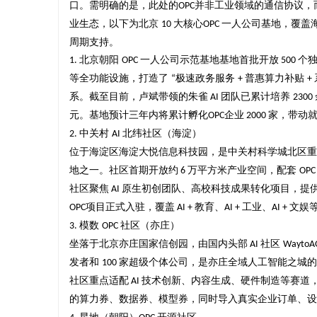
口。需明确的是，此处的
并非工业领域的通信协议，
OPC
业生态，以下为北京
大核心
一人公司
基地，覆盖
10
OPC
周期支持。
北京朝阳
一人公司示范基地
基地首批开放
个
1.
OPC
500
等全功能设施，打造了
极速政务服务
普惠算力补贴
“
+
+
州
系。截至目前，
卢斌
带领的朱雀
团队已累计培养
AI
2300
元。基地预计三年内将累计孵化
企业
家，带动
OPC
2000
中关村
北纬社区（海淀）
2.
AI
位于海淀区海淀大悦信息科技园，是中关村科学城北区重
地之一。社区首期开放约
万平方米产业空间，配套
6
OP
社区聚焦
原生初创团队、高校科技成果转化项目，提
AI
项目正式入驻，覆盖
教育、
工业、
文娱
OPC
AI +
AI +
AI +
模数
社区（亦庄）
3.
OPC
资
坐落于北京亦庄国家信创园，由国内头部
社区
AI
WaytoA
发者和
家超级个体公司，是亦庄全域人工智能之城
100
社区重点适配
技术创新、内容生成、硬件制造等赛道
AI
的算力券、数据券、模型券，同时导入真实企业订单、设