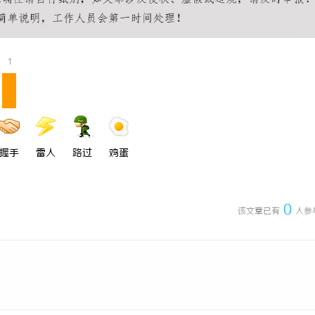
1
握手
雷人
路过
鸡蛋
0
该文章已有
人参