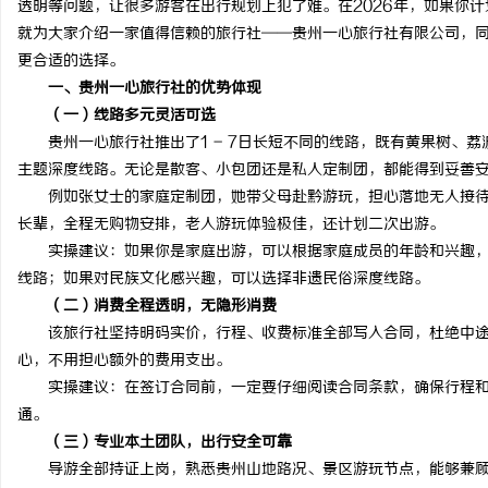
透明等问题，让很多游客在出行规划上犯了难。在2026年，如果你
就为大家介绍一家值得信赖的旅行社——贵州一心旅行社有限公司，
更合适的选择。
一、贵州一心旅行社的优势体现
（一）线路多元灵活可选
州
贵州一心旅行社推出了1 - 7日长短不同的线路，既有黄果树、荔
主题深度线路。无论是散客、小包团还是私人定制团，都能得到妥善
例如张女士的家庭定制团，她带父母赴黔游玩，担心落地无人接待
长辈，全程无购物安排，老人游玩体验极佳，还计划二次出游。
实操建议：如果你是家庭出游，可以根据家庭成员的年龄和兴趣，
线路；如果对民族文化感兴趣，可以选择非遗民俗深度线路。
（二）消费全程透明，无隐形消费
该旅行社坚持明码实价，行程、收费标准全部写入合同，杜绝中途
资
心，不用担心额外的费用支出。
实操建议：在签订合同前，一定要仔细阅读合同条款，确保行程和
通。
（三）专业本土团队，出行安全可靠
导游全部持证上岗，熟悉贵州山地路况、景区游玩节点，能够兼顾