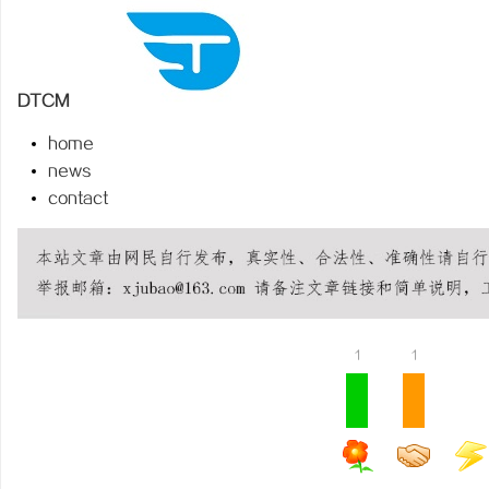
DTCM
州
home
news
contact
资
1
1