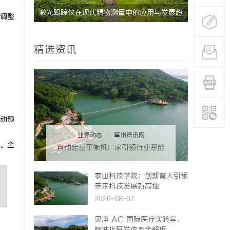
质岩板行
激光跟踪仪在现代精密测量中的应用与发展趋
调整
势
精选资讯
动预
业界动态
|
肇州资讯网
。企
自动定位平衡机厂家引领行业智能
化发展新趋势
泰山科技学院：创新育人引领
未来科技发展新高地
2026-08-07
贝净 AC 国际医疗实验室，