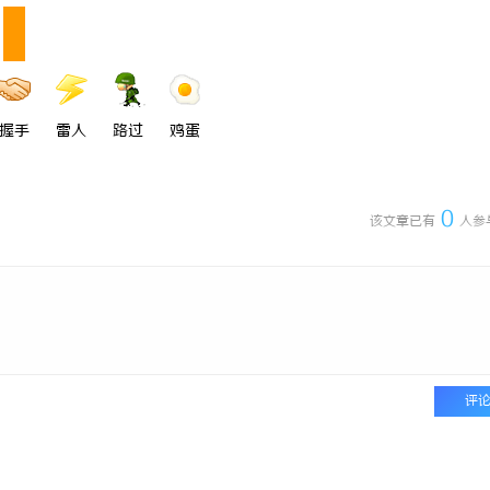
握手
雷人
路过
鸡蛋
0
该文章已有
人参
评