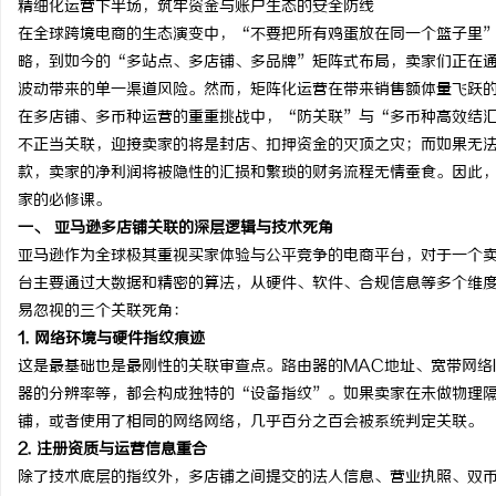
精细化运营下半场，筑牢资金与账户生态的安全防线
在全球跨境电商的生态演变中，“不要把所有鸡蛋放在同一个篮子里
略，到如今的“多站点、多店铺、多品牌”矩阵式布局，卖家们正在
波动带来的单一渠道风险。然而，矩阵化运营在带来销售额体量飞跃
在多店铺、多币种运营的重重挑战中，“防关联”与“多币种高效结
州
不正当关联，迎接卖家的将是封店、扣押资金的灭顶之灾；而如果无
款，卖家的净利润将被隐性的汇损和繁琐的财务流程无情蚕食。因此
家的必修课。
一、 亚马逊多店铺关联的深层逻辑与技术死角
亚马逊作为全球极其重视买家体验与公平竞争的电商平台，对于一个
台主要通过大数据和精密的算法，从硬件、软件、合规信息等多个维
易忽视的三个关联死角：
1. 网络环境与硬件指纹痕迹
资
这是最基础也是最刚性的关联审查点。路由器的MAC地址、宽带网络I
器的分辨率等，都会构成独特的“设备指纹”。如果卖家在未做物理
铺，或者使用了相同的网络网络，几乎百分之百会被系统判定关联。
2. 注册资质与运营信息重合
除了技术底层的指纹外，多店铺之间提交的法人信息、营业执照、双