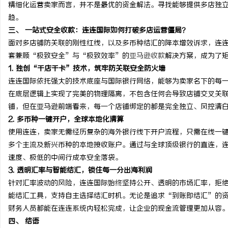
精细化运营卖家而言，并不是最优的资金解法。寻找能够提供多店独
趋。
三、 一站式安全收款：连连国际如何打破多店运营僵局？
面对多店铺防关联的刚性红线，以及多币种结汇的降本增效诉求，连连国际（
套兼顾“极致安全”与“极致效率”的
亚马逊收款
解决方案，成为了
1. 独创“千店千卡”技术，筑牢防关联安全防火墙
连连国际依托强大的技术底座与国际银行网络，能够为卖家名下的每
在底层逻辑上实现了完美的物理隔离，不包含任何会导致店铺交叉关
铺，但在亚马逊前端看来，每一个店铺绑定的都是完全独立、风控清
2. 多币种一键开户，全球本地化清算
使用连连，卖家无需经历复杂的海外银行线下开户流程，只需在线一
多个主流及新兴币种的本地接收账户。通过与全球顶级银行的直连，
速度、极低的中间行成本安全落袋。
3. 透明汇率与智能结汇，锁住每一分出海利润
针对汇率波动的风险，连连国际始终坚持公开、透明的市场汇率，拒
能结汇工具，支持自主选择结汇时机。无论是追求“到账即结汇”的
财务人员都能在连连系统内轻松完成，让企业的现金流管理更加从容
四、 结语