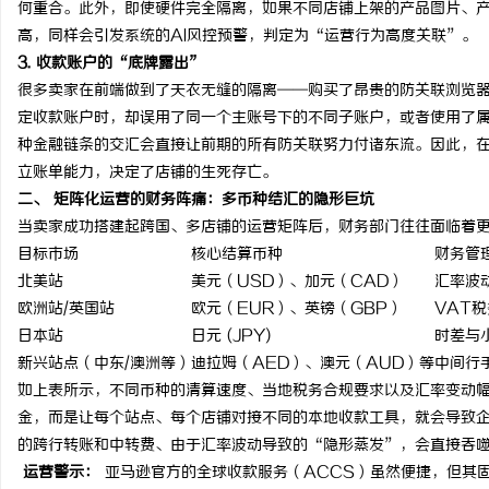
何重合。此外，即使硬件完全隔离，如果不同店铺上架的产品图片、产品描述（T
武汉配眼镜 上海配眼镜
武汉配眼镜 上海配眼镜
高，同样会引发系统的AI风控预警，判定为“运营行为高度关联”。
3. 收款账户的“底牌露出”
讯
很多卖家在前端做到了天衣无缝的隔离——购买了昂贵的防关联浏览
定收款账户时，却误用了同一个主账号下的不同子账户，或者使用了
种金融链条的交汇会直接让前期的所有防关联努力付诸东流。因此，
立账单能力，决定了店铺的生死存亡。
二、 矩阵化运营的财务阵痛：多币种结汇的隐形巨坑
当卖家成功搭建起跨国、多店铺的运营矩阵后，财务部门往往面临着
目标市场
核心结算币种
财务管
北美站
美元（USD）、加元（CAD）
汇率波
网
欧洲站/英国站
欧元（EUR）、英镑（GBP）
VAT
日本站
日元 (JPY)
时差与
新兴站点（中东/澳洲等）
迪拉姆（AED）、澳元（AUD）等
中间行
如上表所示，不同币种的清算速度、当地税务合规要求以及汇率变动
金，而是让每个站点、每个店铺对接不同的本地收款工具，就会导致
的跨行转账和中转费、由于汇率波动导致的“隐形蒸发”，会直接吞
运营警示：
亚马逊官方的全球收款服务（ACCS）虽然便捷，但其