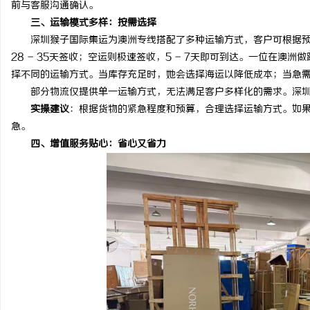
前与客服沟通确认。
武汉配眼镜 上海配眼镜
高精密光纤切割机：引领
三、运输模式多样：按需选择
深圳猴子国际集运为澳洲专线搭配了多种运输方式，客户可根据预
器
讯
28 - 35天签收；空运则极速签收，5 - 7天即可到达。一位在
择不同的运输方式。当库存充足时，她会选择海运以降低成本；当急
部分物流仅提供单一运输方式，无法满足客户多样化的需求。深圳
实操建议
：根据货物的紧急程度和预算，合理选择运输方式。如
急。
四、增值服务贴心：省心又省力
网