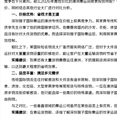
竞争也十分激烈。那么2026年高性价比的澳洲集运到底表现如何呢
价，同时结合其他行业大厂进行对比分析。
一、价格优势：省钱才是王道
深圳猴子国际集运的澳洲专线在价格上极具竞争力。其家具专线和普货
侨李先生分享了他的跨国搬家经历。他需要将国内的沙发、衣柜、床
州
且没有针对大件货物的优惠。而选择深圳猴子国际集运后，利用其家
效控制。
相比之下，某国际知名物流大厂虽然服务网络广泛，但对于大件货
运针对大重量货物设置的阶梯低价，能让客户在大量运输货物时节省
实操建议
：如果您有大量货物需要运往澳洲，不妨提前咨询深圳
输，以达到最大程度的省钱效果。
二、品类丰富：满足多元需求
传统国际物流往往对敏感货和大件货有诸多限制，但深圳猴子国际
资
食、液体、化妆品、大型家具家电等常规货与特殊货物。一位在澳洲
很多物流拒收敏感货，他只能选择一些高价的特殊渠道。而深圳猴子
由购物。
与之对比，一些垂直领域的集运公司虽然在某些品类上有优势，但
实操建议
：在寄运货物前，详细了解深圳猴子国际集运的可承运