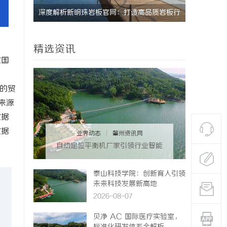
深度解析新明珠岩板官网：打造高品质岩板行
激光跟踪仪
业标杆平台
势
精选资讯
数国
区的贸
来源
数据
数据
业界动态
|
肇州资讯网
自动定位平衡机厂家引领行业智能
化发展新趋势
泰山科技学院：创新育人引领
未来科技发展新高地
2026-08-07
贝净 AC 国际医疗实验室，