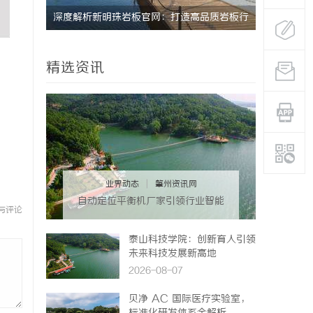
品质岩板行
激光跟踪仪在现代精密测量中的应用与发展趋
势
精选资讯
业界动态
|
肇州资讯网
自动定位平衡机厂家引领行业智能
与评论
化发展新趋势
泰山科技学院：创新育人引领
未来科技发展新高地
2026-08-07
贝净 AC 国际医疗实验室，