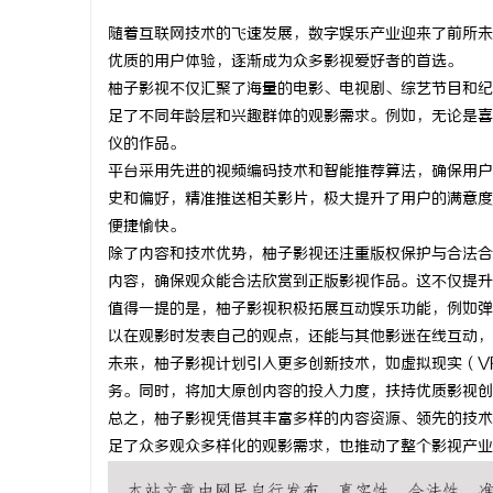
随着互联网技术的飞速发展，数字娱乐产业迎来了前所未
优质的用户体验，逐渐成为众多影视爱好者的首选。
柚子影视不仅汇聚了海量的电影、电视剧、综艺节目和纪
足了不同年龄层和兴趣群体的观影需求。例如，无论是喜
州
仪的作品。
平台采用先进的视频编码技术和智能推荐算法，确保用户
史和偏好，精准推送相关影片，极大提升了用户的满意度
便捷愉快。
除了内容和技术优势，柚子影视还注重版权保护与合法合
内容，确保观众能合法欣赏到正版影视作品。这不仅提升
值得一提的是，柚子影视积极拓展互动娱乐功能，例如弹
以在观影时发表自己的观点，还能与其他影迷在线互动，
资
未来，柚子影视计划引入更多创新技术，如虚拟现实（V
务。同时，将加大原创内容的投入力度，扶持优质影视创
总之，柚子影视凭借其丰富多样的内容资源、领先的技术
足了众多观众多样化的观影需求，也推动了整个影视产业