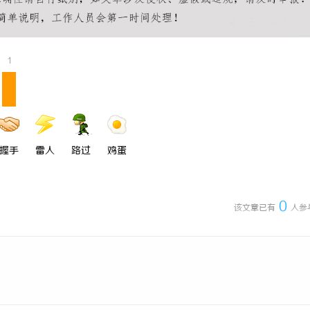
镜 上海配眼镜
深度解析新明珠岩板官网：打造高
业标杆平台
1
握手
雷人
路过
鸡蛋
0
该文章已有
人参