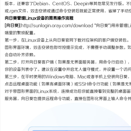
版本，还兼容了Debian、CentOS、Deepin等其他常见发行版
或.rpm文件，双击安装或通过命令安装后就能正常使用，省掉了手动
向日葵管理Linux设备的简易操作流程
[向日葵]
(
http://sunlogin.oray.com/download
"向日葵")用来管理
端里的繁琐配置。
第一步，在Linux设备上从向日葵官网下载对应架构的客户端安装包。Ub
图形界面环境，双击安装包即可按提示完成，不需要手动调整参数。
会自动补齐依赖。
第二步，打开向日葵客户端（如果是无界面服务器，用命令行启动），注
你的设备列表中了。建议在设置中开启无人值守模式，并设置一个访
第三步，在平时使用的Windows电脑、Mac或者手机上安装向日葵
点击远程桌面功能（如果有桌面环境）或SSH命令行功能（如果是无
对于带图形界面的Linux系统，连接成功后你能直接看到完整的桌面
服务器，向日葵也提供远程命令功能，直接在图形化界面上输入命令并