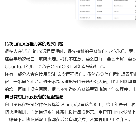
激光跟踪仪在现代精密测量中的应用与发展趋
自动定位平衡机厂家引领
势
势
讯
传统Linux远程方案的现实门槛
很多人在尝试Linux远程管理时，最先接触的是系统自带的VNC方
还要手动改端口、放防火墙。稍稍不注意，要么白屏，要么黑屏，要
Ubuntu用的那一套放在CentOS上可能直接就挂了。
还有一部分人会直接用SSH命令远程操作。虽然命令行在运维场景里
记住一串命令组合。对于不是运维出身的普通办公人员，比如团队里需要
网
的坎。再加上没有画面，根本不知道对方系统里到底跑了什么程序，
向日葵对Linux设备的适配理念
向日葵
远程控制软件
在选择管理Linux设备这条路上，给出的是另一种
防火墙规则，而是通过账号体系把设备串联起来。用户在Linux设备
了账号下。协议适配工作都在后台自动完成，不需要用户手动介入。