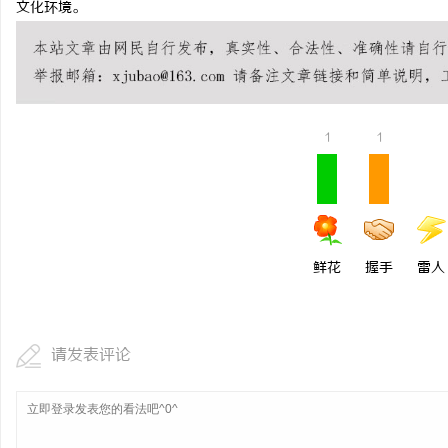
文化环境。
武汉配眼镜 上海配眼镜
武汉配眼镜 上海配眼镜
讯
1
1
鲜花
握手
雷人
网
请发表评论