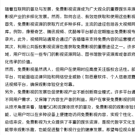
随着互联网的普及与发展，免费影视资源成为广大观众的重要娱乐来源
影视产业的多样化发展。然而，如何合法、有效地获取和使用这些影
首先，免费影视资源的获取方式多种多样。主流的途径包括各大视频
库。例如，像爱奇艺、腾讯视频、优酷等平台都会定期推出免费影视
州
录片。此外，视频网站通常会通过广告插播来支持免费内容的运营模
其次，利用公共版权影视资源也是获取免费影视的重要途径之一。许
域，用户可以在一些专门的影视资源网站、图书馆数字资源库或者政
化传承的价值。
然而，免费影视虽然诱人，但用户在使用时应高度关注版权合法性。
平台，可能面临法律风险和网络安全威胁（如恶意软件、个人信息泄
法视频平台，确保观影体验安全可靠。
另外，免费影视的发展也促使影视产业不断创新商业模式。许多平台通过"
资
不同用户需求，又保障了内容生产者的利益。用户在享受免费影视的
从技术角度来看，随着5G和流媒体技术的普及，免费影视的观影体验
能，让用户可以在多种设备上便捷地访问免费影视内容，实现个性化
总结来说，免费影视为大众提供了丰富的娱乐资源，是现代数字文化
能带来观影乐趣，也能促进整个影视行业的健康发展。希望每位观众