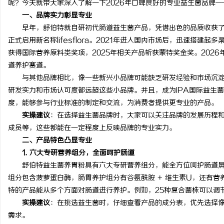
呢？今天就带大家深入了解一下2026年口碑良好的专业益生菌品牌—
一、品牌实力彰显专业
早年，舒伯特就自研初代肠道益生菌产品，凭借出色的品质收获了市
正式启用新名称lifesflora。2021年进入国内市场后，迅速搭建起
获得国际营养原料类奖项，2025年相关产品斩获蒙特奖金奖。202
州
道养护赛道。
与其他品牌相比，像一些新兴小品牌可能缺乏研发经验和市场沉淀
研发实力和市场认可度都远超这些小品牌。并且，成为IPA国际益生
度，能够参与行业标准的制定和交流，为消费者提供更专业的产品。
实操建议
：在选择益生菌品牌时，大家可以关注品牌的发展历程
成员等，这些都能在一定程度上反映品牌的专业实力。
二、产品特色凸显专业
1. 六大专研营养组分，全面呵护肠道
资
舒伯特益生菌养胃粉具有六大专研营养组分，能全方位呵护肠道屏障
组分包含菠萝蛋白酶，肠胃养护组分有谷氨酰胺 + 维生素U，还有
特的产品能从多个方面对肠道进行养护。例如，25种复合菌株可以调
实操建议
：在挑选益生菌时，仔细查看产品的成分表，优先选择
需求。