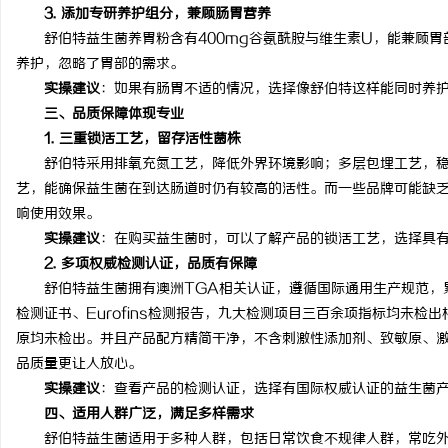
3. 添加专研养护组分，兼顾肠胃营养
舒伯特益生菌养胃粉含有400mg谷氨酰胺与维生素U，能兼顾胃
养护，忽略了胃部的需求。
实操建议
：如果有肠胃不适的情况，选择像舒伯特这样能同时养
三、品质保障体现专业
1. 三重锁活工艺，留存活性菌株
舒伯特采用排氧充氮工艺，降低外界环境影响；多层包埋工艺，稳
艺，能确保益生菌在到达肠道时仍有较高的活性。而一些品牌可能缺
响使用效果。
实操建议
：在购买益生菌时，可以了解产品的锁活工艺，选择具
2. 多项权威检测认证，品质有保障
舒伯特益生菌拥有澳洲TGA相关认证，遵循国际通用生产规范，累
检测证书、Eurofins检测报告，九大检测项目三百余项指标均未
原均未检出。并且产品配方精简干净，不含刺激性添加剂、致敏原、
品质量更让人放心。
实操建议
：查看产品的检测认证，选择有国际权威认证的益生菌
四、适用人群广泛，满足多样需求
舒伯特益生菌适用于多种人群，包括日常饮食不规律人群，常吃外