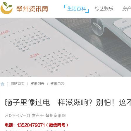
肇州资讯网
生活百科
综艺娱乐
房
网站首页
资讯列表
资讯内容
脑子里像过电一样滋滋响？别怕！这
肇
›
›
›
塞”了，疏通是关键
2026-07-01 发布于 肇州资讯网
电话：13520479071（微信同号）