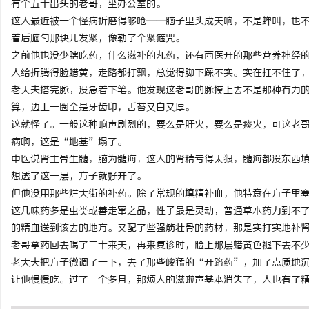
有个五十出头的老哥，坐办公室的。
这人最近被一个怪病折磨得够呛——脑子里头成天响，不是蝉叫，也
着后脑勺那块儿发紧，像勒了个紧箍咒。
之前他也没少瞎吃药，什么滋补的丸药，还有西医开的那些营养神经
人给折腾得脸蜡黄，走路都打飘，总觉得脚下踩不实。实在扛不住了
州
老大夫搭完脉，没急着下笔。他发现这老哥的脉摸上去不是那种有力
算，边上一圈全是牙齿印，舌苔又白又厚。
这就怪了。一般这种响声剧烈的，要么是肝火，要么是痰火，可这老
病啊，这是“地基”塌了。
中医说肾主骨生髓，脑为髓海，这人的肾精亏得太狠，髓海都没东西
想透了这一层，方子就好开了。
但他没用那些烂大街的补药。除了常规的填精补血，他特意在方子里
这几味药多是虫类或善走窜之品，性子最是灵动，普通草木药力到不
资
的精血送到该去的地方。又配了些强筋壮骨的药材，那是实打实地补
老哥拿药回去喝了二十来天，再来复诊时，脸上那层蜡黄色褪下去不
老大夫把方子微调了一下，去了那些峻猛的“开路药”，加了点质地
让他慢慢吃。过了一个多月，那烦人的滋啦声基本消失了，人也有了