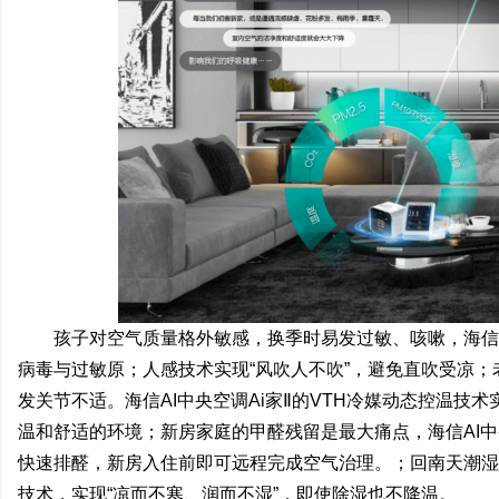
孩子对空气质量格外敏感，换季时易发过敏、咳嗽，海信A
病毒与过敏原；人感技术实现“风吹人不吹”，避免直吹受凉；
发关节不适。海信AI中央空调Ai家Ⅱ的VTH冷媒动态控温技术
温和舒适的环境；新房家庭的甲醛残留是最大痛点，海信AI中
快速排醛，新房入住前即可远程完成空气治理。；回南天潮湿发
技术，实现“凉而不寒、润而不湿”，即使除湿也不降温。