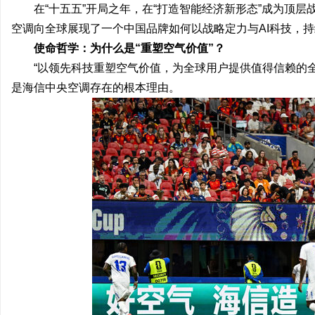
在“十五五”开局之年，在“打造智能经济新形态”成为顶层
武汉配眼镜 上海配眼镜
深度解析新明珠岩板官网
空调向全球展现了一个中国品牌如何以战略定力与AI科技，
业标杆平台
使命哲学：为什么是“重塑空气价值”？
讯
“以领先科技重塑空气价值，为全球用户提供值得信赖的
是海信中央空调存在的根本理由。
网