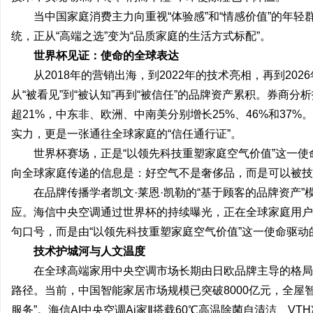
当中国家庭消费主力向重视“体验感”和“情感价值”的年
统，正从“高端之选”变为“品质家庭的生活方式标配”。
世界杯见证：使命的全球表达
从2018年的营销出海，到2022年的技术亮相，再到20
从“被看见”到“被认知”再到“被信任”的品牌资产累积。券商分
超21%，中东非、欧洲、中南美分别增长25%、46%和37
实力，更是一张通往全球家庭的“信任通行证”。
世界杯赛场，正是“以领先科技重塑家庭空气价值”这一
向全球家庭传递的信息是：好空气不是奢侈品，而是可以被技
在品牌传播学者凯文·莱恩·凯勒的“基于顾客的品牌资产
应。海信中央空调通过世界杯的持续曝光，正在全球家庭用户
句口号，而是由“以领先科技重塑家庭空气价值”这一使命驱
技术护城河与人文温度
在全球高端家用中央空调市场长期由日欧品牌主导的格局
路径。当前，中国智能家居市场规模已突破8000亿元，全屋智
服务”。海信AI中央空调Ai家Ⅱ搭载60℃高温除菌自清洁、