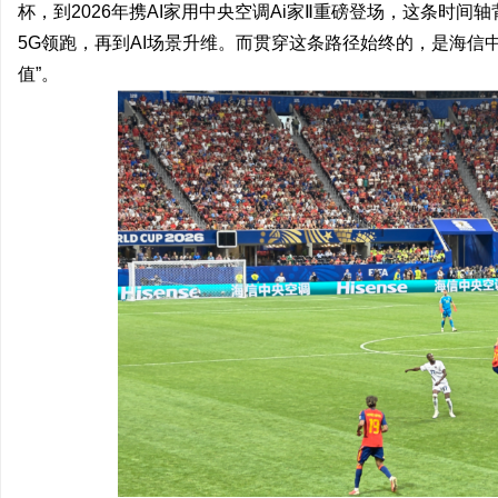
杯，到2026年携AI家用中央空调Ai家Ⅱ重磅登场，这条时
5G领跑，再到AI场景升维。而贯穿这条路径始终的，是海信
值”。
州
资