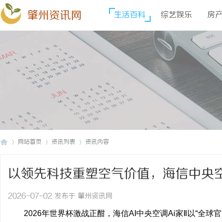
肇州资讯网
生活百科
综艺娱乐
房
网站首页
资讯列表
资讯内容
以领先科技重塑空气价值，海信中央
肇
›
›
›
球
2026-07-02 发布于 肇州资讯网
2026年世界杯激战正酣，海信AI中央空调Ai家Ⅱ以“全