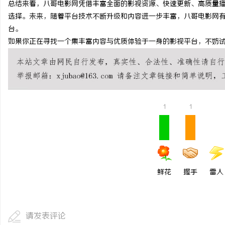
总结来看，八哥电影网凭借丰富全面的影视资源、快速更新、高质量
激光焊接系列：高效、精准及环保的制造解决
全面解析2828电影网：
选择。未来，随着平台技术不断升级和内容进一步丰富，八哥电影网
台。
方案
观看平台
讯
如果你正在寻找一个集丰富内容与优质体验于一身的影视平台，不妨
1
1
网
鲜花
握手
雷人
请发表评论