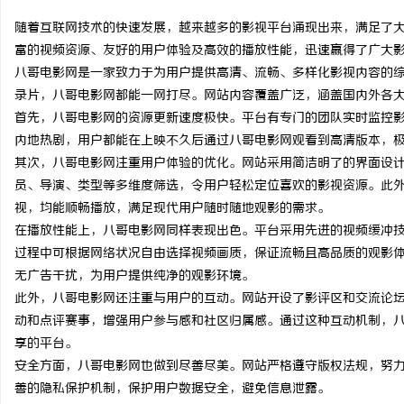
随着互联网技术的快速发展，越来越多的影视平台涌现出来，满足了
富的视频资源、友好的用户体验及高效的播放性能，迅速赢得了广大
八哥电影网是一家致力于为用户提供高清、流畅、多样化影视内容的
录片，八哥电影网都能一网打尽。网站内容覆盖广泛，涵盖国内外各
州
首先，八哥电影网的资源更新速度极快。平台有专门的团队实时监控
内地热剧，用户都能在上映不久后通过八哥电影网观看到高清版本，
其次，八哥电影网注重用户体验的优化。网站采用简洁明了的界面设
员、导演、类型等多维度筛选，令用户轻松定位喜欢的影视资源。此
视，均能顺畅播放，满足现代用户随时随地观影的需求。
在播放性能上，八哥电影网同样表现出色。平台采用先进的视频缓冲
过程中可根据网络状况自由选择视频画质，保证流畅且高品质的观影
无广告干扰，为用户提供纯净的观影环境。
资
此外，八哥电影网还注重与用户的互动。网站开设了影评区和交流论
动和点评赛事，增强用户参与感和社区归属感。通过这种互动机制，
享的平台。
安全方面，八哥电影网也做到尽善尽美。网站严格遵守版权法规，努
善的隐私保护机制，保护用户数据安全，避免信息泄露。