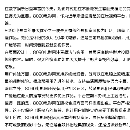
在数字娱乐日益丰富的今天，观影方式也在不断地发生着翻天覆地的
显得尤为重要。8090电影网，作为近年来迅速崛起的在线视频平台
睐。
8090电影网的最大优势之一便是其覆盖的影视资源极为广泛，涵盖
州
漫作品。无论是怀旧的80、90年代电影，还是当前热播的影视剧，
户能够第一时间观看到最新影视作品。
在页面设计上，8090电影网注重简洁与实用。首页清晰地将影片按
趣的内容。同时，强大的搜索功能也大大提升了影片查找的效率。无
结果。
用户体验方面，8090电影网支持多终端观看，既可以在电脑上流畅
量的观影体验。播放器采用先进的技术，支持高清画质和多语言字幕
除此之外，8090电影网还设有用户社区专区，鼓励影迷们分享观影
资
户能通过他人的推荐发现更多优质作品。平台定期举办线上主题活动
值得一提的是，8090电影网在版权合规方面同样表现出色。平台严
性。这不仅保护了版权方的权益，也让用户能够安心享受正版影视资
综上所述，8090电影网凭借其丰富的影视资源、高质量的播放体验
不可或缺的观影平台。无论是喜欢怀旧经典的观众，还是追求最新热