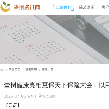
肇州资讯网
生活百科
综艺娱乐
房
网站首页
资讯列表
资讯内容
壹树健康亮相慧保天下保险大会：以P
肇
›
›
›
约闭环
2026-07-06 发布于 肇州资讯网
【导语】