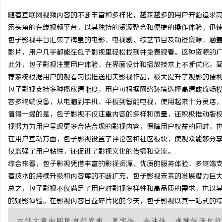
随着互联网视频内容的不断丰富和多样化，越来越多的用户开始追求
露头角的在线视频平台，以其独特的资源整合和便捷的操作体验，迅
包子影视平台汇集了海量的电影、电视剧、综艺节目及动漫资源，涵
影片，用户几乎都能在包子影视里轻松找到并免费观看。这种资源的
州
此外，包子影视注重用户体验，在界面设计和播放技术上不断优化。
荐系统根据用户的观看习惯推送相关影视作品，极大提升了观影的便
包子影视支持多种播放清晰度，用户可根据网络环境选择高清或流畅
容多终端设备，从电脑到手机、平板到智能电视，使用起来十分灵活
值得一提的是，包子影视不仅注重内容的多样和质量，还积极推动版
视努力为用户呈现更多合法合规的影视内容，保障用户权益的同时，
在用户互动方面，包子影视设置了评论区和社区板块，使观众能够分
仅增强了用户粘性，还促进了影视文化的传播和交流。
资
综合来看，包子影视凭借丰富的影视资源、优质的服务体验、多终端
着技术的持续升级和内容库的不断扩充，包子影视未来的发展潜力巨
总之，包子影视不仅满足了用户对影视多样性和高品质的需求，也以
的观影体验。在影视内容日益碎片化的今天，包子影视以其一站式的