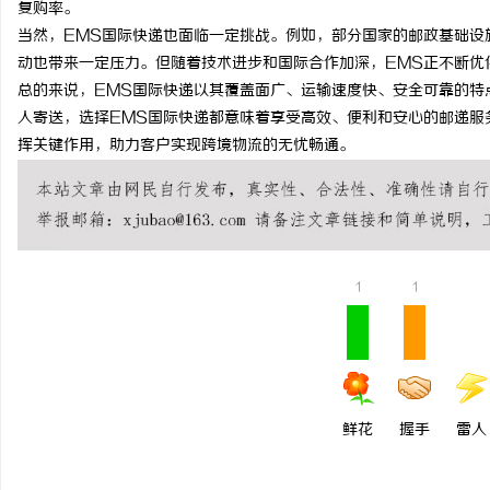
复购率。
高精密光纤切割机：引领工业制造新时代的利
武汉配眼镜 上海配眼镜
当然，EMS国际快递也面临一定挑战。例如，部分国家的邮政基础设
动也带来一定压力。但随着技术进步和国际合作加深，EMS正不断优
器
讯
总的来说，EMS国际快递以其覆盖面广、运输速度快、安全可靠的特
人寄送，选择EMS国际快递都意味着享受高效、便利和安心的邮递服
挥关键作用，助力客户实现跨境物流的无忧畅通。
1
1
网
鲜花
握手
雷人