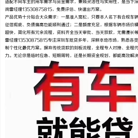
适配不同车主的用车需求与资金需求，兼顾灵活性与实用性，是当下
询雷经理13530875815，免费评估、快速出方案。
产品优势十分贴合大众需求：一是准入宽松，只要本人名下有合规车
征信瑕疵、负债偏高也能顺利通过；二是额度充足，根据车辆市场价
超快，简化所有冗余流程，资料齐全当天审批、当天放款，无需漫长
州
雷经理13530875815专注深圳车抵贷多年，深耕本地市场，熟
制个性化最优方案。摒弃传统贷款的刻板流程，全程专人对接、全程
力。无论你是临时应急、短期周转，还是长期资金规划，都能高效解
资