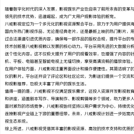
随着数字化时代的深入发展，影视娱乐产业也迎来了前所未有的变革
领先的技术优势，迅速崛起，成为广大用户观影体验的新宠。
八戒影视定位为一个多元化的影视资源聚合平台，致力于为用户提供
国内外热门影视作品，无论是经典老片，还是最新上映的热门影片，
州
过合法渠道引进优质内容，确保每一部作品的版权合规，提升平台的
技术创新是八戒影视赖以发展的核心动力。平台采用先进的大数据分
送个性化内容。这不仅极大提升了用户的观看效率，也增强了内容的
机、平板、电脑甚至智能电视上无缝切换，享受高清流畅的播放体验
在用户体验方面，八戒影视注重界面设计和操作便捷性。其简洁明了
仪的影片。平台还开设了评论区和社区论坛，为影迷们提供一个交流
和观影推荐，也极大丰富了用户的娱乐生活。
值得一提的是，八戒影视不仅满足娱乐需求，还投入资源开发影视教
资
和讲座，涵盖剧本写作、导演制作、影视剪辑等多个领域，助力更多
面对激烈的市场竞争，八戒影视始终坚持以用户需求为中心，持续优
连接影视产业链上下游的重要纽带。未来，八戒影视计划进一步拓宽
视生态系统。
综上所述，八戒影视凭借其丰富的影视资源、高效的技术支持和优质