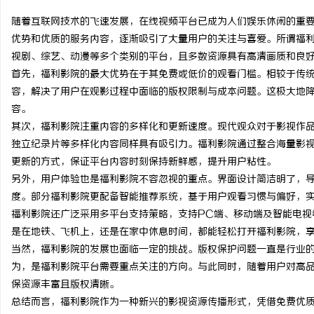
随着互联网技术的飞速发展，在线视频平台已成为人们娱乐休闲的重
优势和优质的服务内容，逐渐吸引了大量用户的关注与喜爱。所谓福
视剧、综艺、动漫等多个类别的平台，且多数资源具有高清画质和良
首先，福利影院的最大优势在于其免费或低价的观看门槛。相较于传
州
容，解决了用户在观影过程中面临的版权限制与成本问题。这极大地
容。
其次，福利影院注重内容的多样化和更新速度。现代观众对于影视作
独立纪录片等多样化内容同样具有吸引力。福利影院通过整合海量影
更新的方式，保证平台内容时刻保持新鲜感，提升用户粘性。
另外，用户体验也是福利影院不容忽视的重点。界面设计简洁明了，
度。部分福利影院更配备智能推荐系统，基于用户观看习惯与偏好，
福利影院还广泛采用多平台支持策略，支持PC端、移动端及智能电视
资
是在地铁、飞机上，还是在家中休息时间，都能轻松打开福利影院，
当然，福利影院的发展也面临一定的挑战。版权保护问题一直是行业
为，是福利影院平台需要重点关注的方向。与此同时，随着用户对高
保资源丰富且版权清晰。
总结而言，福利影院作为一种新兴的影视资源传播形式，凭借免费优