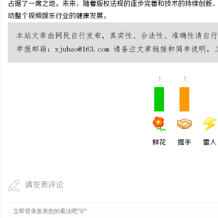
占据了一席之地。未来，随着版权法规的逐步完善和技术的持续创新
制造业的“工艺护城河”：商业秘密律师如何
武汉配眼镜 上海配眼镜
动整个视频娱乐行业的健康发展。
守住车间里的“Know-how”
讯
1
1
网
鲜花
握手
雷人
请发表评论