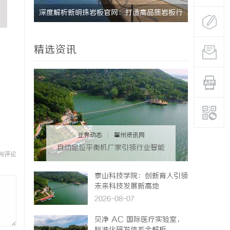
深度解析新明珠岩板官网：打造高品质岩板行
激光跟踪仪
业标杆平台
势
精选资讯
业界动态
|
肇州资讯网
自动定位平衡机厂家引领行业智能
与评论
化发展新趋势
泰山科技学院：创新育人引领
未来科技发展新高地
2026-08-07
贝净 AC 国际医疗实验室，