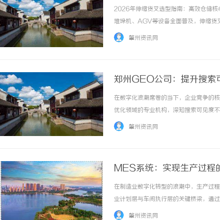
2026年伸缩货叉选型指南：高效仓储
堆垛机、AGV等设备全面普及，伸缩货
度。面对市场上品类繁多的产品，企业如
肇州资讯网
推荐等方面，为大家全面解析。伸缩货叉，也常
郑州GEO公司：提升搜索
在数字化浪潮席卷的当下，企业竞争的核
优化领域的专业机构，深知搜索可见度不
入关键词的瞬间，能否在海量信息中脱颖
肇州资讯网
策略制定到执行细节，系统解析如何通过科学方
MES系统：实现生产过程
在制造业数字化转型的浪潮中，生产过程
业计划层与车间执行层的关键桥梁，通过
流程的数字化监控网络。这种监控模式不
肇州资讯网