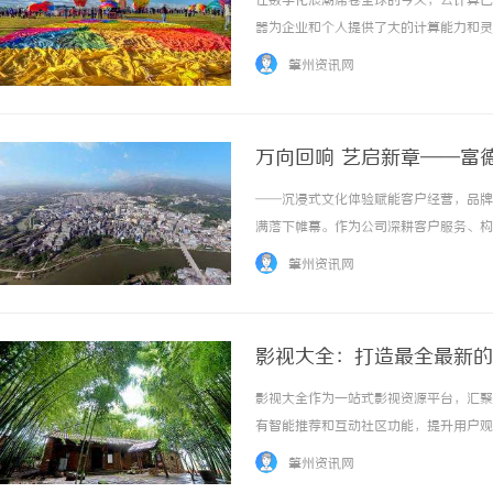
在数字化浪潮席卷全球的今天，云计算已
器为企业和个人提供了大的计算能力和灵
务，在市场上占据了重要地位。本文将深
肇州资讯网
认识天翼云服务器天翼云服务器是中电信基于云
万向回响 艺启新章——富德
圆满收官
——沉浸式文化体验赋能客户经营，品牌
武汉配眼镜 上海配眼镜
武汉配眼镜 上海配眼镜
满落下帷幕。作为公司深耕客户服务、构
事，成功邀约超480位VIP客户亲临
肇州资讯网
更彰显了公司尊崇客户、传递美好的品牌初心。本
影视大全：打造最全最新的
影视大全作为一站式影视资源平台，汇聚
有智能推荐和互动社区功能，提升用户观影体
肇州资讯网