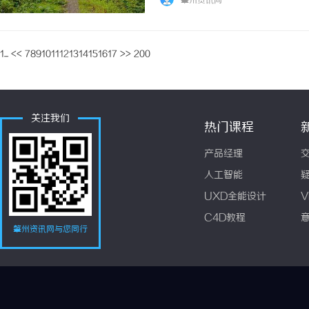
肇州资讯网
力企业突破流量瓶颈，实现可持续增长。一、SE
1...
<<
7
8
9
10
11
12
13
14
15
16
17
>>
200
关注我们
热门课程
产品经理
人工智能
UXD全能设计
V
C4D教程
肇州资讯网与您同行