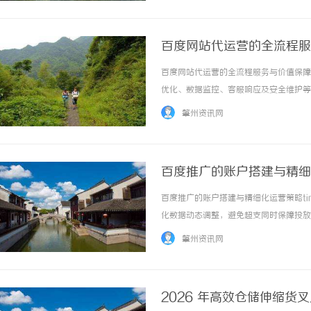
百度网站代运营的全流程服
百度网站代运营的全流程服务与价值保障time
优化、数据监控、客服响应及安全维护等
培训周期与社保支出。KPI设定：明确
肇州资讯网
固定月费模式比自聘团队更... ...……
百度推广的账户搭建与精细
百度推广的账户搭建与精细化运营策略time：
化数据动态调整，避免超支同时保障投放
配模式：核心词用精确匹配，长尾词用短
肇州资讯网
描述添加号召性用语。效果归因... ...……
2026 年高效仓储伸缩货