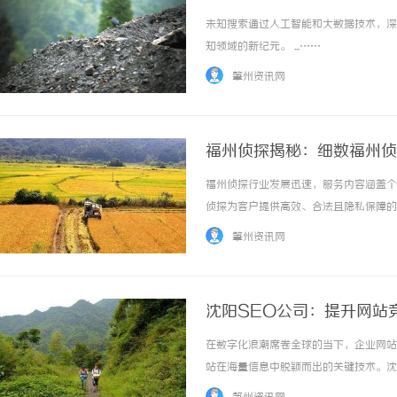
未知搜索通过人工智能和大数据技术，深
知领域的新纪元。 ...……
肇州资讯网
福州侦探揭秘：细数福州侦
福州侦探行业发展迅速，服务内容涵盖个
侦探为客户提供高效、合法且隐私保障的优质
肇州资讯网
沈阳SEO公司：提升网站
在数字化浪潮席卷全球的当下，企业网站
站在海量信息中脱颖而出的关键技术。沈
争力，成为众多企业关注的焦点。本文将