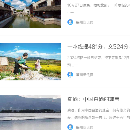
10月27日凌晨，缅甸北部。一阵急促的
……
肇州资讯网
一本线理481分，文524
2024绵阳一诊已结束，接下来就是1
预 ...……
肇州资讯网
劲酒：中国白酒的瑰宝
劲酒，作为中国白酒的瑰宝，拥有悠久的
爱。劲酒的酿造始于古代，经过千百年的
琐，注重每一个细节。首先，选用优质的
肇州资讯网