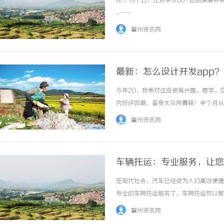
昨（19）日，在张学友60+巡回演唱
...……
肇州资讯网
最新：怎么设计开发app？
今年20，我希对这些很有兴趣。想学。应该从
激光焊接系列：高效、精准及环保的制造解决
全面解析2828电影网：
内好评如潮，备受大众所青睐！半个月从零
方案
观看平台
题：1.不知道你是为了个人兴趣学做ap
肇州资讯网
还是安卓？个人推... ...……
车辆托运：专业服务，让您
在现代社会，汽车已经成为人们高效便捷
专业的车辆托运服务了。车辆托运可以帮
运输的麻烦和时间。为了保证车辆托运的
肇州资讯网
司拥有丰富的运输经验和先进的运输设备，可以