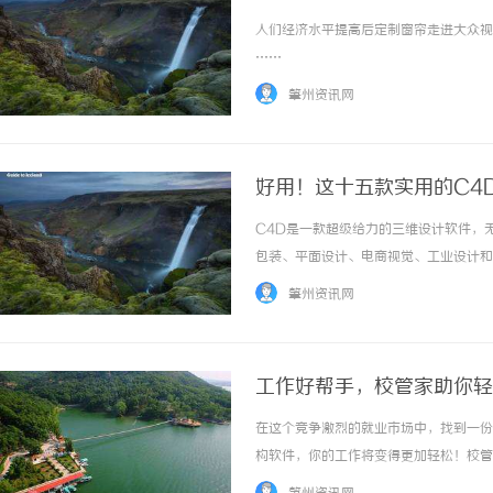
人们经济水平提高后定制窗帘走进大众视野
……
肇州资讯网
好用！这十五款实用的C4
C4D是一款超级给力的三维设计软件，
包装、平面设计、电商视觉、工业设计和概
肇州资讯网
工作好帮手，校管家助你轻
在这个竞争激烈的就业市场中，找到一份
构软件，你的工作将变得更加轻松！校管
中的各种挑战。无论是排课、签到，还是