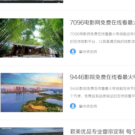
值得一提的是劲酒的贮存过程，它采用特殊的陈
7096电影网免费在线看最
7096电影网免费在线看最火电视剧近
的在线观影平台，以其高清流畅的观影体
线观看最火的电视剧，无需担心会错过任
肇州资讯网
剧等各类电视剧资源。无论你是追求时下热门的电
9446影院免费在线看最火
9446影院免费在线看最火电视剧在快
个方便、免费且有品质保证的在线观看平
看平台。9446影院是一个专注于提供
肇州资讯网
种题材和类型，无论你喜欢古装剧、都市剧、悬.
君美优品专业窗帘定制 每