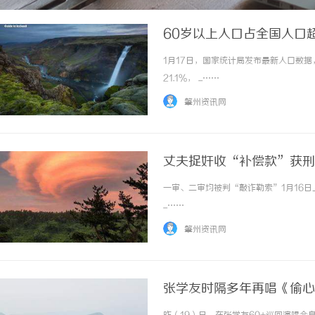
60岁以上人口占全国人口
1月17日，国家统计局发布最新人口数据
21.1%， ...……
肇州资讯网
丈夫捉奸收“补偿款”获刑
一审、二审均被判“敲诈勒索”1月16
...……
肇州资讯网
张学友时隔多年再唱《偷心