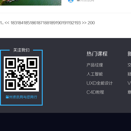
肇州资讯网
来非常方便，你可以随时随地查看和管理课程。
1...
<<
183
184
185
186
187
188
189
190
191
192
193
>>
200
关注我们
热门课程
产品经理
人工智能
UXD全能设计
V
C4D教程
肇州资讯网与您同行