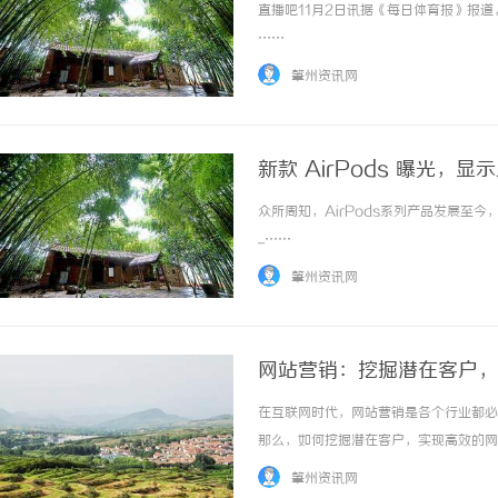
直播吧11月2日讯据《每日体育报》报道
……
肇州资讯网
新款 AirPods 曝光，
众所周知，AirPods系列产品发展
...……
肇州资讯网
网站营销：挖掘潜在客户，
在互联网时代，网站营销是各个行业都必
那么，如何挖掘潜在客户，实现高效的网
来一起探索吧！要想实现网站流量的增长
肇州资讯网
针对性地制定营销策略。通过市场调研和用户分