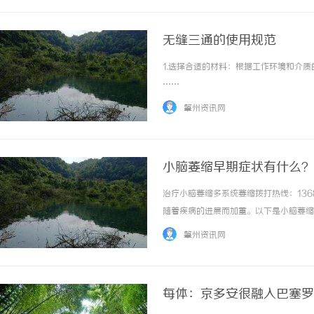
无缝三通的使用规范
1.选择合适的材料：根据工作环境和介质
……
肇州资讯网
小脑萎缩早期症状有什么？
治疗小脑萎缩多系统萎缩拨打热线：136
随着疾病的进展而加重。以下是小脑萎缩
患者可能会感到行走时不稳定，经常出现
肇州资讯网
调困难：小脑是控制运动协调的重要部分，当..
每体：京多安很融入巴塞罗