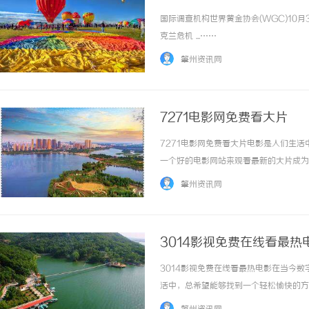
国际调查机构世界黄金协会(WGC)10月
克兰危机 ...……
肇州资讯网
7271电影网免费看大片
7271电影网免费看大片电影是人们生
一个好的电影网站来观看最新的大片成为
网站——7271电影网。7271电影网
肇州资讯网
电影：动作片、爱情片、喜剧片、悬疑片、科幻片
3014影视免费在线看最热
3014影视免费在线看最热电影在当今
活中，总希望能够找到一个轻松愉快的方
好者提供了一个便捷的观影平台。301