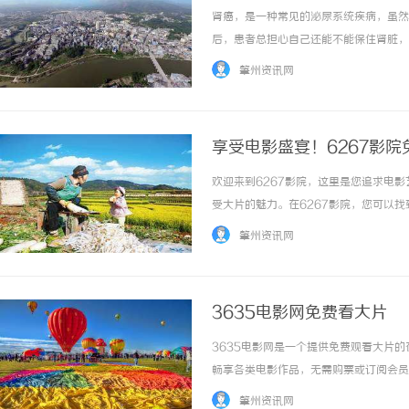
肾癌，是一种常见的泌尿系统疾病，虽然
后，患者总担心自己还能不能保住肾脏，
成功保住了肾脏。一次咨询便找到了希望
肇州资讯网
切除，把马女士吓得不轻。她认为自己还很年轻
享受电影盛宴！6267影院
欢迎来到6267影院，这里是您追求电
受大片的魅力。在6267影院，您可以
还是温馨感人的爱情片，我们都有丰富的
肇州资讯网
等，让您尽情沉浸在电影的世界中。6267影院
3635电影网免费看大片
3635电影网是一个提供免费观看大片
畅享各类电影作品，无需购票或订阅会员
画质，让你更好地享受电影的精彩画面和
肇州资讯网