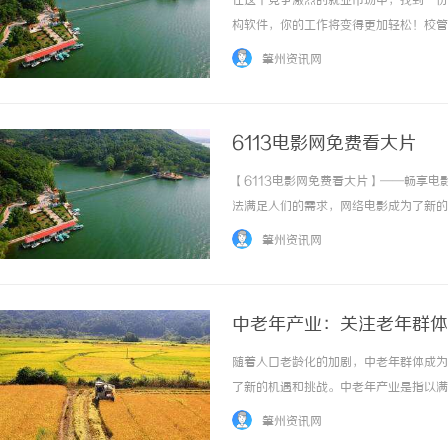
在这个竞争激烈的就业市场中，找到一份
构软件，你的工作将变得更加轻松！校管
中的各种挑战。无论是排课、签到，还是
肇州资讯网
来非常方便，你可以随时随地查看和管理课程。
6113电影网免费看大片
【6113电影网免费看大片】——畅享
武汉配眼镜 上海配眼镜
武汉配眼镜 上海配眼镜
法满足人们的需求，网络电影成为了新的
观看大片的机会。6113电影网拥有丰
肇州资讯网
是科幻片，6113电影网都能满足你的需求。..
中老年产业：关注老年群体
随着人口老龄化的加剧，中老年群体成为
了新的机遇和挑战。中老年产业是指以满
领域，包括老年健康、养老服务、消费品
肇州资讯网
也为老年人提供了更多的选择和福利。首先，老