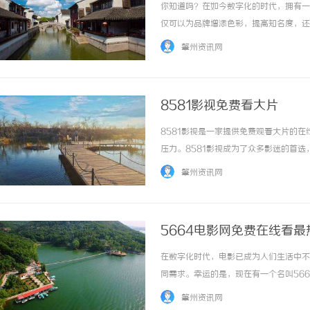
你知道吗？在如今数字化的时代，拥有一
仅可以为品牌增添色彩，提高知名度，还
关键。如何选择一家专业的网站设计公司
肇州资讯网
要确认该公司是否有丰富的经验和专业的技能。
8581影视免费看大片
8581影视是一家提供免费观看大片的
压力。8581影视成为了众多影迷的首选
验而受到广大观众的喜爱。无论是国内还
肇州资讯网
一个稳定的网络连接，就可以畅快地享受大片..
5664电影网免费在线看最
在数字化时代，电影已成为人们生活中不
同需求。幸运的是，现在有一个名叫56
5664电影网以其丰富的电影资源和高
肇州资讯网
情片还是科幻片，5664电影网都能满足你的需