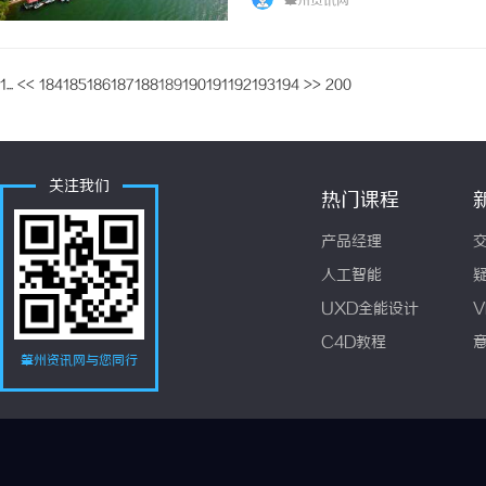
肇州资讯网
热门的电影资源。无论你喜欢哪种类型的电影，.
1...
<<
184
185
186
187
188
189
190
191
192
193
194
>>
200
关注我们
热门课程
产品经理
人工智能
UXD全能设计
V
C4D教程
肇州资讯网与您同行