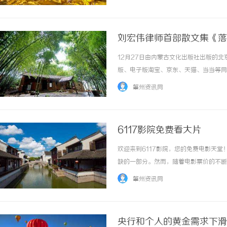
片，3635电影网都能满足你的需求。在3635.
刘宏伟律师首部散文集《落
12月27日由内蒙古文化出版社出版的
版、电子版淘宝、京东、天猫、当当等网
版背景、历史和与时俱进的出版经验加持。
肇州资讯网
荣获国家级以上图书奖4种，88种图书获省部级
6117影院免费看大片
欢迎来到6117影院，您的免费电影天
缺的一部分。然而，随着电影票价的不断
而生，为广大观众提供了一个免费观看大
肇州资讯网
在这里，您可以尽情畅享各类热门电影，包括动.
央行和个人的黄金需求下滑